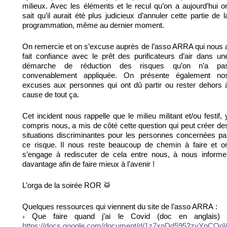
milieux. Avec les éléments et le recul qu’on a aujourd’hui o
sait qu’il aurait été plus judicieux d’annuler cette partie de l
programmation, même au dernier moment.
On remercie et on s’excuse auprès de l’asso ARRA qui nous 
fait confiance avec le prêt des purificateurs d’air dans un
démarche de réduction des risques qu’on n’a pa
convenablement appliquée. On présente également no
excuses aux personnes qui ont dû partir ou rester dehors 
cause de tout ça.
Cet incident nous rappelle que le milieu militant et/ou festif, 
compris nous, a mis de côté cette question qui peut créer de
situations discriminantes pour les personnes concernées pa
ce risque. Il nous reste beaucoup de chemin à faire et o
s’engage à rediscuter de cela entre nous, à nous informe
davantage afin de faire mieux à l’avenir !
L’orga de la soirée ROR 🥁
Quelques ressources qui viennent du site de l’asso ARRA :
Que faire quand j’ai le Covid (doc en anglais) 
https://docs.google.com/document/d/1z7xnDd5952zvYn