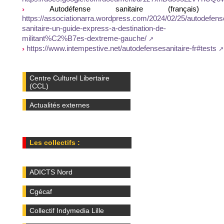
Autodéfense sanitaire (français) 
https://associationarra.wordpress.com/2024/02/25/autodefens
sanitaire-un-guide-express-a-destination-de-
militant%C2%B7es-dextreme-gauche/
https://www.intempestive.net/autodefensesanitaire-fr#tests
Centre Culturel Libertaire
(CCL)
Actualités externes
Les collectifs :
ADICTS Nord
Cgécaf
Collectif Indymedia Lille