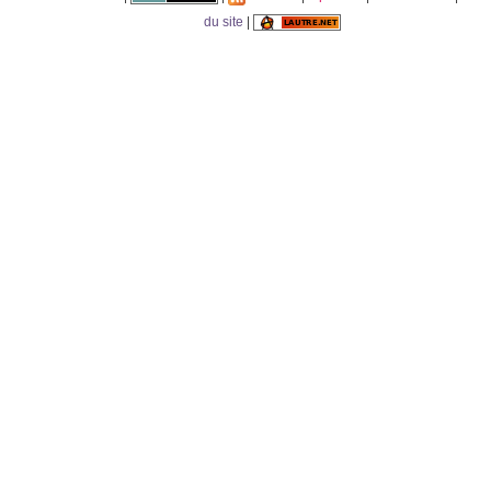
du site
|