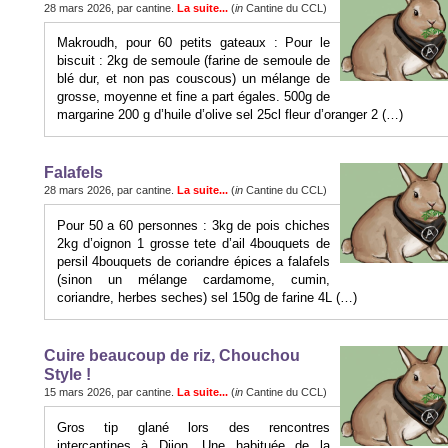
28 mars 2026, par cantine.
La suite...
(
in
Cantine du CCL)
Makroudh, pour 60 petits gateaux : Pour le
biscuit : 2kg de semoule (farine de semoule de
blé dur, et non pas couscous) un mélange de
grosse, moyenne et fine a part égales. 500g de
margarine 200 g d’huile d’olive sel 25cl fleur d’oranger 2 (…)
Falafels
28 mars 2026, par cantine.
La suite...
(
in
Cantine du CCL)
Pour 50 a 60 personnes : 3kg de pois chiches
2kg d’oignon 1 grosse tete d’ail 4bouquets de
persil 4bouquets de coriandre épices a falafels
(sinon un mélange cardamome, cumin,
coriandre, herbes seches) sel 150g de farine 4L (…)
Cuire beaucoup de riz, Chouchou
Style !
15 mars 2026, par cantine.
La suite...
(
in
Cantine du CCL)
Gros tip glané lors des rencontres
intercantines à Dijon. Une habituée de la