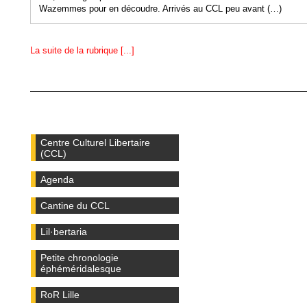
Wazemmes pour en découdre. Arrivés au CCL peu avant (…)
La suite de la rubrique [...]
Centre Culturel Libertaire
(CCL)
Agenda
Cantine du CCL
Lil·bertaria
Petite chronologie
éphéméridalesque
RoR Lille