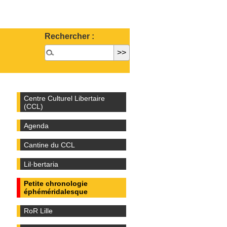
Rechercher :
Centre Culturel Libertaire
(CCL)
Agenda
Cantine du CCL
Lil·bertaria
Petite chronologie
éphéméridalesque
RoR Lille