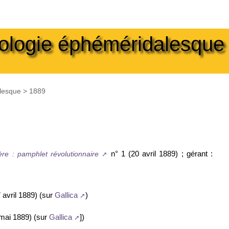
nologie éphéméridalesque
alesque
>
1889
n° 1 (20 avril 1889) ; gérant :
re : pamphlet révolutionnaire
7 avril 1889) (sur
)
Gallica
 mai 1889) (sur
])
Gallica