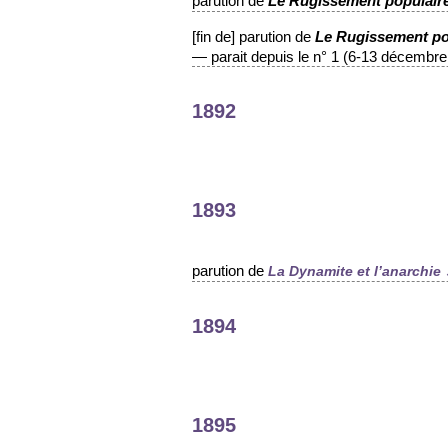
parution de
Le Rugissement populair
[fin de] parution de
Le Rugissement po
— parait depuis le n° 1 (6-13 décembre
1892
1893
parution de
La Dynamite et l’anarchie
1894
1895