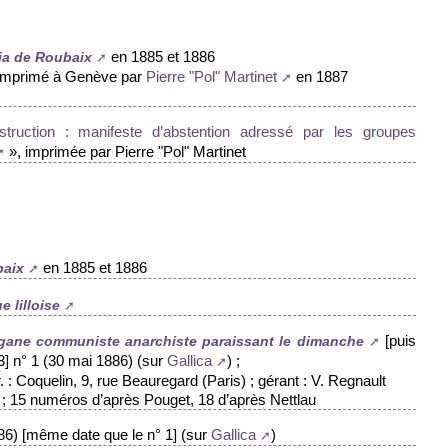
en 1885 et 1886
ia de Roubaix
mprimé à Genève par
en 1887
Pierre "Pol" Martinet
estruction : manifeste d’abstention adressé par les groupes
», imprimée par Pierre "Pol" Martinet
en 1885 et 1886
baix
e lilloise
[puis
rgane communiste anarchiste paraissant le dimanche
 3] n° 1 (30 mai 1886) (sur
) ;
Gallica
 : Coquelin, 9, rue Beauregard (Paris) ; gérant : V. Regnault
) ; 15 numéros d’après Pouget, 18 d’après Nettlau
86) [même date que le n° 1] (sur
)
Gallica