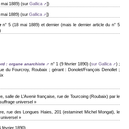
4 mai 1889) (sur
])
Gallica
 mai 1889) (sur
])
Gallica
n° 5 (18 mai 1889) et dernier (mais le dernier article du n° 5
e
)
n° 1 (9 février 1890) (
) ;
rd : organe anarchiste
sur Gallica
ue du Fourcroy, Roubaix ; gérant : Donolet/François Denollet ;
ix
e, salle de L’Avenir française, rue de Tourcoing (Roubaix) par le
suffrage universel »
oire, rue des Longues Haies, 201 (estaminet Michel Mongat), le
 universel »
 février 1890)