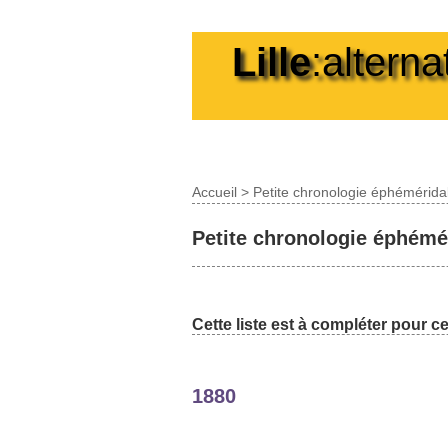
Lille
:alterna
Accueil
>
Petite chronologie éphémérid
Petite chronologie éphémé
Cette liste est à compléter pour c
1880