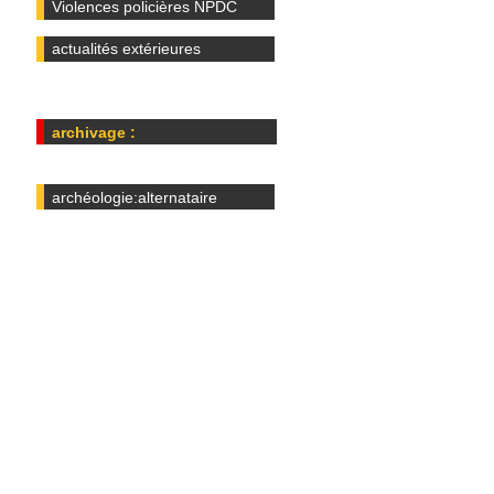
Violences policières NPDC
actualités extérieures
archivage :
archéologie:alternataire