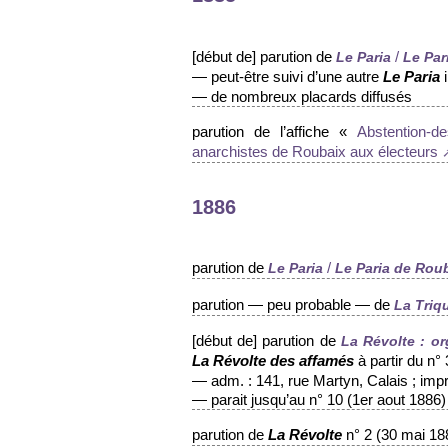
[début de] parution de
Le Paria
/
Le Par
— peut-être suivi d’une autre
i
Le Paria
— de nombreux placards diffusés
parution de l’affiche «
Abstention-d
anarchistes de Roubaix aux électeurs
1886
parution de
Le Paria
/
Le Paria de Rou
parution — peu probable — de
La Triqu
[début de] parution de
La Révolte : o
à partir du n°
La Révolte des affamés
— adm. : 141, rue Martyn, Calais ; impr.
— parait jusqu’au n° 10 (1er aout 1886
parution de
n° 2 (30 mai 18
La Révolte