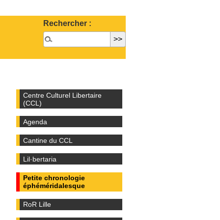
Rechercher :
Centre Culturel Libertaire
(CCL)
Agenda
Cantine du CCL
Lil·bertaria
Petite chronologie
éphéméridalesque
RoR Lille