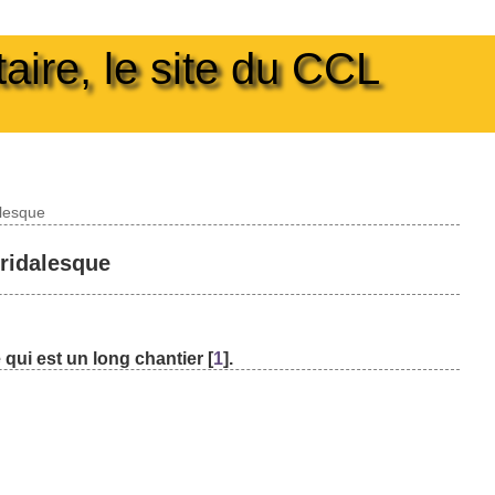
taire, le site du CCL
alesque
ridalesque
e qui est un long chantier
[
1
]
.