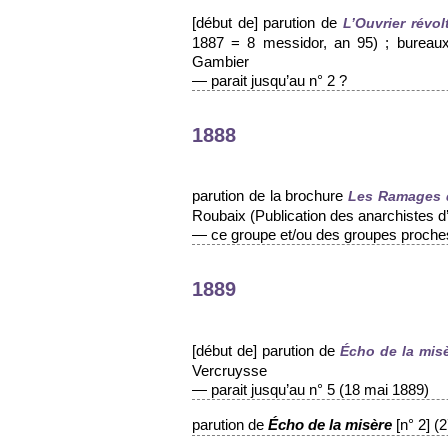
[début de] parution de
L’Ouvrier révo
1887 = 8 messidor, an 95) ; bureaux 
Gambier
— parait jusqu’au n° 2 ?
1888
parution de la brochure
Les Ramages d
Roubaix (Publication des anarchistes d
— ce groupe et/ou des groupes proches
1889
[début de] parution de
Écho de la misè
Vercruysse
— parait jusqu’au n° 5 (18 mai 1889)
parution de
[n° 2] (
Écho de la misère