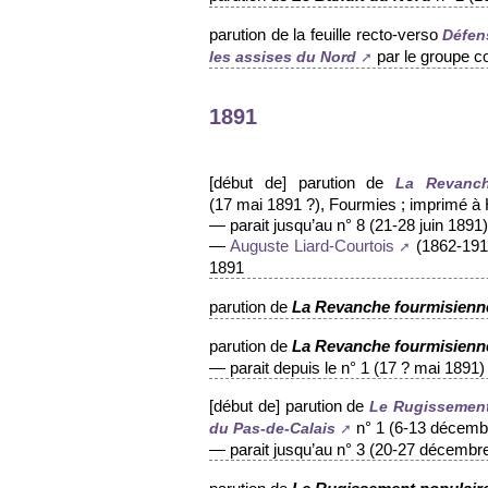
parution de la feuille recto-verso
Défen
par le groupe c
les assises du Nord
1891
[début de] parution de
La Revanch
(17 mai 1891 ?), Fourmies ; imprimé à 
— parait jusqu’au n° 8 (21-28 juin 1891)
—
(1862-1918
Auguste Liard-Courtois
1891
parution de
La Revanche fourmisienn
parution de
La Revanche fourmisienn
— parait depuis le n° 1 (17 ? mai 1891)
[début de] parution de
Le Rugissement 
n° 1 (6-13 décembr
du Pas-de-Calais
— parait jusqu’au n° 3 (20-27 décembr