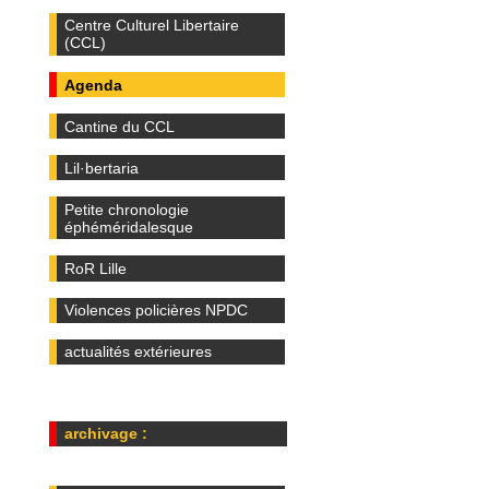
Centre Culturel Libertaire
(CCL)
Agenda
Cantine du CCL
Lil·bertaria
Petite chronologie
éphéméridalesque
RoR Lille
Violences policières NPDC
actualités extérieures
archivage :