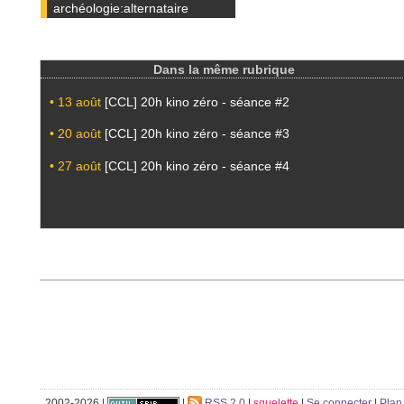
archéologie:alternataire
Dans la même rubrique
• 13 août
[CCL] 20h kino zéro - séance #2
• 20 août
[CCL] 20h kino zéro - séance #3
• 27 août
[CCL] 20h kino zéro - séance #4
2002-2026 |
|
RSS 2.0
|
squelette
|
Se connecter
|
Plan