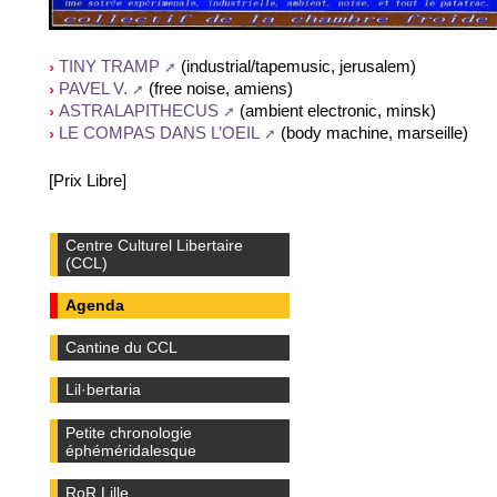
(industrial/tapemusic, jerusalem)
TINY TRAMP
(free noise, amiens)
PAVEL V.
(ambient electronic, minsk)
ASTRALAPITHECUS
(body machine, marseille)
LE COMPAS DANS L’OEIL
[Prix Libre]
Centre Culturel Libertaire
(CCL)
Agenda
Cantine du CCL
Lil·bertaria
Petite chronologie
éphéméridalesque
RoR Lille