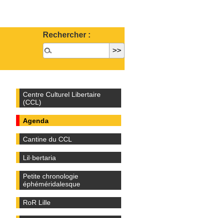
Rechercher :
Centre Culturel Libertaire
(CCL)
Agenda
Cantine du CCL
Lil·bertaria
Petite chronologie
éphéméridalesque
RoR Lille