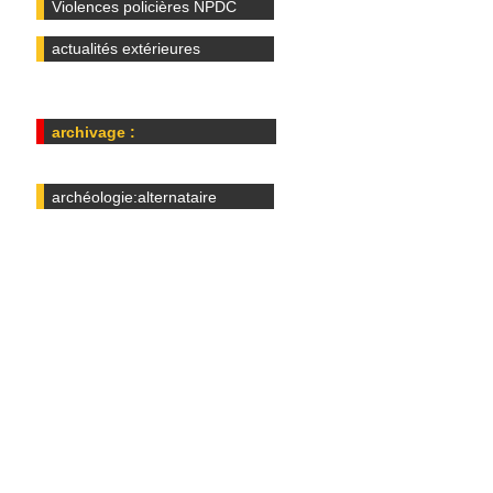
Violences policières NPDC
actualités extérieures
archivage :
archéologie:alternataire