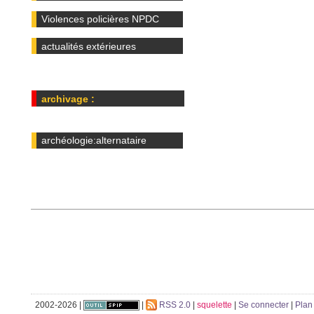
Violences policières NPDC
actualités extérieures
archivage :
archéologie:alternataire
2002-2026 |
|
RSS 2.0
|
squelette
|
Se connecter
|
Plan