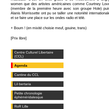
women que des artistes américaines comme Courtney Lov
(membre de la première heure avec son groupe Hole) pui
Alanis Morrissette ont pu se tailler une notoriété international
et se faire une place sur les ondes radio et télé.
+ Boum ! (en mixité choisie meuf, gouine, trans)
[Prix libre]
Centre Culturel Libertaire
(CCL)
Agenda
Cantine du CCL
Lil·bertaria
Petite chronologie
éphéméridalesque
RoR Lille