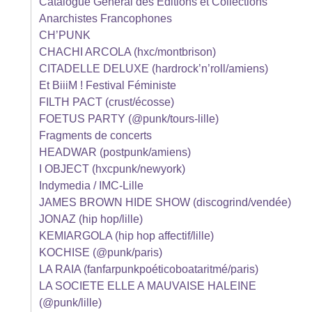
Catalogue Général des Editions et Collections
Anarchistes Francophones
CH’PUNK
CHACHI ARCOLA (hxc/montbrison)
CITADELLE DELUXE (hardrock’n’roll/amiens)
Et BiiiM ! Festival Féministe
FILTH PACT (crust/écosse)
FOETUS PARTY (@punk/tours-lille)
Fragments de concerts
HEADWAR (postpunk/amiens)
I OBJECT (hxcpunk/newyork)
Indymedia / IMC-Lille
JAMES BROWN HIDE SHOW (discogrind/vendée)
JONAZ (hip hop/lille)
KEMIARGOLA (hip hop affectif/lille)
KOCHISE (@punk/paris)
LA RAIA (fanfarpunkpoéticoboataritmé/paris)
LA SOCIETE ELLE A MAUVAISE HALEINE
(@punk/lille)