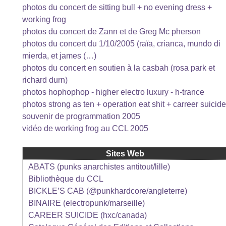
photos du concert de sitting bull + no evening dress +
working frog
photos du concert de Zann et de Greg Mc pherson
photos du concert du 1/10/2005 (raïa, crianca, mundo di
mierda, et james (…)
photos du concert en soutien à la casbah (rosa park et
richard durn)
photos hophophop - higher electro luxury - h-trance
photos strong as ten + operation eat shit + carreer suicide
souvenir de programmation 2005
vidéo de working frog au CCL 2005
Sites Web
ABATS (punks anarchistes antitout/lille)
Bibliothèque du CCL
BICKLE’S CAB (@punkhardcore/angleterre)
BINAIRE (electropunk/marseille)
CAREER SUICIDE (hxc/canada)