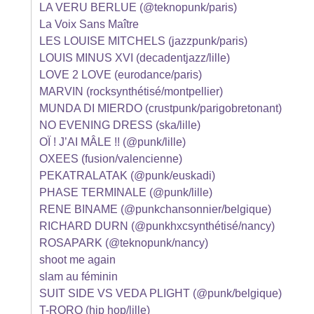
LA VERU BERLUE (@teknopunk/paris)
La Voix Sans Maître
LES LOUISE MITCHELS (jazzpunk/paris)
LOUIS MINUS XVI (decadentjazz/lille)
LOVE 2 LOVE (eurodance/paris)
MARVIN (rocksynthétisé/montpellier)
MUNDA DI MIERDO (crustpunk/parigobretonant)
NO EVENING DRESS (ska/lille)
OÏ ! J’AI MÂLE !! (@punk/lille)
OXEES (fusion/valencienne)
PEKATRALATAK (@punk/euskadi)
PHASE TERMINALE (@punk/lille)
RENE BINAME (@punkchansonnier/belgique)
RICHARD DURN (@punkhxcsynthétisé/nancy)
ROSAPARK (@teknopunk/nancy)
shoot me again
slam au féminin
SUIT SIDE VS VEDA PLIGHT (@punk/belgique)
T-RORO (hip hop/lille)