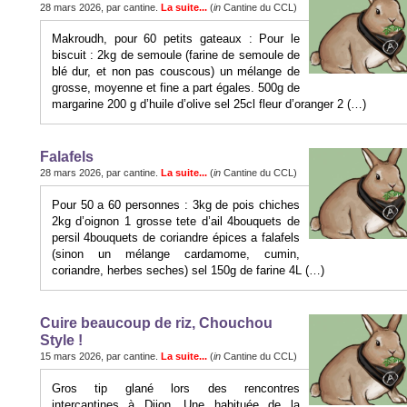
28 mars 2026, par cantine.
La suite...
(
in
Cantine du CCL)
Makroudh, pour 60 petits gateaux : Pour le
biscuit : 2kg de semoule (farine de semoule de
blé dur, et non pas couscous) un mélange de
grosse, moyenne et fine a part égales. 500g de
margarine 200 g d’huile d’olive sel 25cl fleur d’oranger 2 (…)
Falafels
28 mars 2026, par cantine.
La suite...
(
in
Cantine du CCL)
Pour 50 a 60 personnes : 3kg de pois chiches
2kg d’oignon 1 grosse tete d’ail 4bouquets de
persil 4bouquets de coriandre épices a falafels
(sinon un mélange cardamome, cumin,
coriandre, herbes seches) sel 150g de farine 4L (…)
Cuire beaucoup de riz, Chouchou
Style !
15 mars 2026, par cantine.
La suite...
(
in
Cantine du CCL)
Gros tip glané lors des rencontres
intercantines à Dijon. Une habituée de la