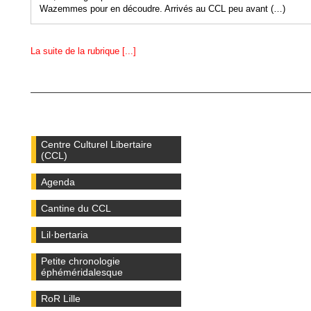
Wazemmes pour en découdre. Arrivés au CCL peu avant (…)
La suite de la rubrique [...]
Centre Culturel Libertaire
(CCL)
Agenda
Cantine du CCL
Lil·bertaria
Petite chronologie
éphéméridalesque
RoR Lille