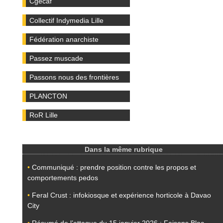
Cgécaf
Collectif Indymedia Lille
Fédération anarchiste
Passez muscade
Passons nous des frontières
PLANCTON
RoR Lille
Dans la même rubrique
•
Communiqué : prendre position contre les propos et
comportements pedos
•
Feral Crust : infokiosque et expérience horticole à Davao
City
•
Résumé de l’attaque du 15 janvier 2026 : Faisons Bloc