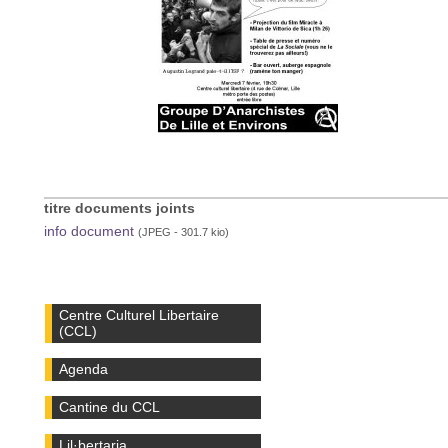
titre documents joints
info document
(JPEG - 301.7 kio)
Centre Culturel Libertaire
(CCL)
Agenda
Cantine du CCL
Lil·bertaria