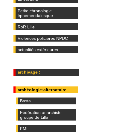
Petite chronologie
éphéméridalesque
RoR Lille
Violences policières NPDC
actualités extérieures
archivage :
archéologie:alternataire
Basta
Fédération anarchiste :
groupe de Lille
FMI