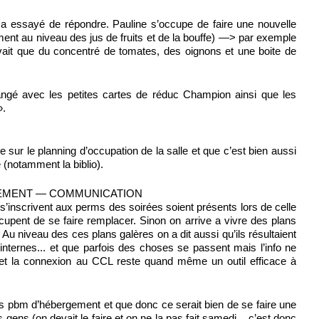
 a essayé de répondre. Pauline s’occupe de faire une nouvelle
ent au niveau des jus de fruits et de la bouffe) —> par exemple
vait que du concentré de tomates, des oignons et une boite de
rangé avec les petites cartes de réduc Champion ainsi que les
».
re sur le planning d’occupation de la salle et que c’est bien aussi
e (notamment la biblio).
EMENT — COMMUNICATION
s’inscrivent aux perms des soirées soient présents lors de celle
’occupent de se faire remplacer. Sinon on arrive a vivre des plans
Au niveau des ces plans galères on a dit aussi qu’ils résultaient
ternes... et que parfois des choses se passent mais l’info ne
net et la connexion au CCL reste quand même un outil efficace à
des pbm d’hébergement et que donc ce serait bien de se faire une
 gens (on devait le faire et on ne la pas fait samedi... c’est donc