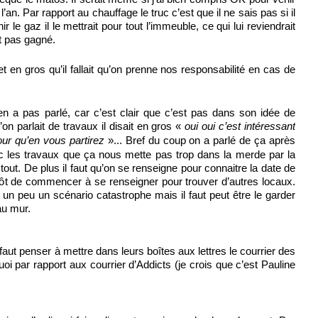
’an. Par rapport au chauffage le truc c’est que il ne sais pas si il
ir le gaz il le mettrait pour tout l’immeuble, ce qui lui reviendrait
st pas gagné.
t en gros qu’il fallait qu’on prenne nos responsabilité en cas de
 en a pas parlé, car c’est clair que c’est pas dans son idée de
’on parlait de travaux il disait en gros «
oui oui c’est intéressant
»... Bref du coup on a parlé de ça après
our qu’en vous partirez
fe avec les travaux que ça nous mette pas trop dans la merde par la
out. De plus il faut qu’on se renseigne pour connaitre la date de
ientôt de commencer à se renseigner pour trouver d’autres locaux.
t un peu un scénario catastrophe mais il faut peut être le garder
au mur.
l faut penser à mettre dans leurs boîtes aux lettres le courrier des
oi par rapport aux courrier d’Addicts (je crois que c’est Pauline