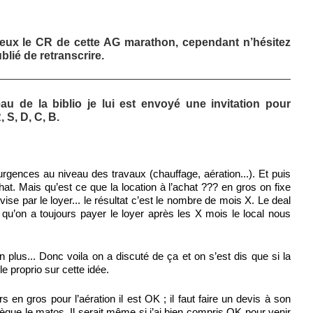
ieux le CR de cette AG marathon, cependant n’hésitez
blié de retranscrire.
u de la biblio je lui est envoyé une invitation pour
R, S, D, C, B.
urgences au niveau des travaux (chauffage, aération...). Et puis
hat. Mais qu’est ce que la location à l’achat ??? en gros on fixe
ivise par le loyer... le résultat c’est le nombre de mois X. Le deal
t qu’on a toujours payer le loyer après les X mois le local nous
n plus... Donc voila on a discuté de ça et on s’est dis que si la
le proprio sur cette idée.
s en gros pour l’aération il est OK ; il faut faire un devis à son
èque le matos. Il serait même si j’ai bien compris OK pour venir