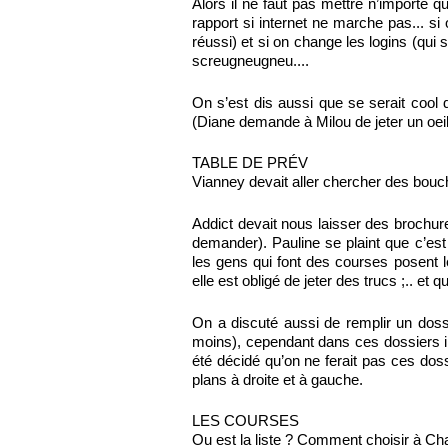
Alors il ne faut pas mettre n’importe qu
rapport si internet ne marche pas... si
réussi) et si on change les logins (qui 
screugneugneu....
On s’est dis aussi que se serait cool 
(Diane demande à Milou de jeter un oeil
TABLE DE PRÉV
Vianney devait aller chercher des bou
Addict devait nous laisser des brochure
demander). Pauline se plaint que c’est
les gens qui font des courses posent l
elle est obligé de jeter des trucs ;.. et
On a discuté aussi de remplir un dos
moins), cependant dans ces dossiers il f
été décidé qu’on ne ferait pas ces doss
plans à droite et à gauche.
LES COURSES
Ou est la liste ? Comment choisir à Cha