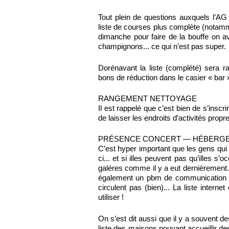
Tout plein de questions auxquels l’AG
liste de courses plus complète (notamm
dimanche pour faire de la bouffe on a
champignons... ce qui n’est pas super.
Dorénavant la liste (complété) sera 
bons de réduction dans le casier « bar 
RANGEMENT NETTOYAGE
Il est rappelé que c’est bien de s’inscri
de laisser les endroits d’activités propr
PRÉSENCE CONCERT — HÉBERG
C’est hyper important que les gens qui 
ci... et si illes peuvent pas qu’illes s
galéres comme il y a eut dernièrement. 
également un pbm de communication in
circulent pas (bien)... La liste inter
utiliser !
On s’est dit aussi que il y a souvent 
liste des maisons pouvant accueillir des