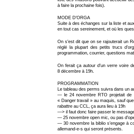
à faire la prochaine fois).
MODE D’ORGA
Suite à des échanges sur la liste et au
en tout cas sereinement, et où les quest
On s’est dit que on se rajouterait un R
réglé la plupart des petits trucs d’
programmation, courrier, questions matér
On ferait ça autour d’un verre voire 
8 décembre à 19h.
PROGRAMMATION
Le tableau des perms suivra dans un aut
— le 24 novembre RTO projetait de pr
« Danger travail » au maquis, sauf que v
rabattre au CCL, ça aura lieu à 19h
—> il faut donc faire passer le messag
— 25 novembre open mic, ou pas d’op
— 30 novembre la biblio s’engage à co
allemand-e-s qui seront présents.