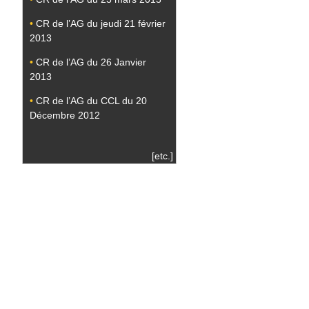
•
CR de l’AG du jeudi 21 février
2013
•
CR de l’AG du 26 Janvier
2013
•
CR de l’AG du CCL du 20
Décembre 2012
[etc.]