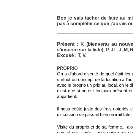
Bon je vais tacher de faire au m
pas à compléter ce que j’aurais ou
Présent : K (bienvenu au nouvea
s’inscrire sur la liste), P, JL, J, M, 
Excusé : T, V.
PROPRIO
On a d’abord discuté de quel était les 
surtout du concept de la location à l’ac
avec le proprio un prix au local, on le d
c’est que si on est toujours présent e
appartient.
Il nous coûte juste des frais notariés e
discussion se passait bien on irait tater 
Visite du proprio et de sa femme... alor
nom et puis après il nous paiera par ch