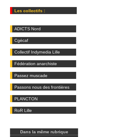
Les collectifs :
ADICTS Nord
Cgécaf
Collectif Indymedia Lille
Fédération anarchiste
Passez muscade
Passons nous des frontières
PLANCTON
RoR Lille
Dans la même rubrique