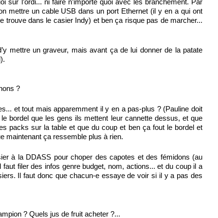
oi sur l’ordi... ni faire n’importe quoi avec les branchement. Par
 on mettre un cable USB dans un port Ethernet (il y en a qui ont
se trouve dans le casier Indy) et ben ça risque pas de marcher...
d’y mettre un graveur, mais avant ça de lui donner de la patate
).
chons ?
s... et tout mais apparemment il y en a pas-plus ? (Pauline doit
 le bordel que les gens ils mettent leur cannette dessus, et que
es packs sur la table et que du coup et ben ça fout le bordel et
 que maintenant ça ressemble plus à rien.
sier à la DDASS pour choper des capotes et des fémidons (au
aut filer des infos genre budget, nom, actions... et du coup il a
iers. Il faut donc que chacun-e essaye de voir si il y a pas des
mpion ? Quels jus de fruit acheter ?...