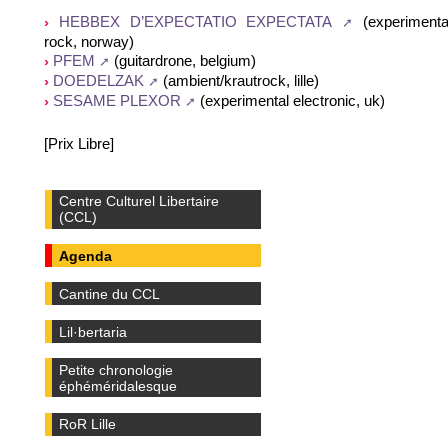
(experimenta
HEBBEX D’EXPECTATIO EXPECTATA
rock, norway)
(guitardrone, belgium)
PFEM
(ambient/krautrock, lille)
DOEDELZAK
(experimental electronic, uk)
SESAME PLEXOR
[Prix Libre]
Centre Culturel Libertaire
(CCL)
Agenda
Cantine du CCL
Lil·bertaria
Petite chronologie
éphéméridalesque
RoR Lille