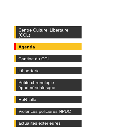
Centre Culturel Libertaire
(CCL)
Agenda
Cantine du CCL
Lil·bertaria
Petite chronologie
éphéméridalesque
RoR Lille
Violences policières NPDC
actualités extérieures