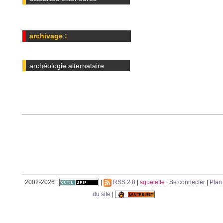
archivage :
archéologie:alternataire
2002-2026 |
|
RSS 2.0
|
squelette
|
Se connecter
|
Plan
du site
|