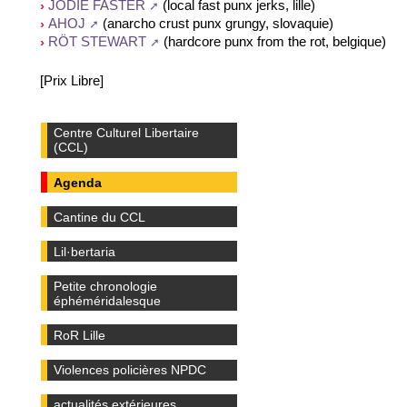
(local fast punx jerks, lille)
JODIE FASTER
(anarcho crust punx grungy, slovaquie)
AHOJ
(hardcore punx from the rot, belgique)
RÖT STEWART
[Prix Libre]
Centre Culturel Libertaire
(CCL)
Agenda
Cantine du CCL
Lil·bertaria
Petite chronologie
éphéméridalesque
RoR Lille
Violences policières NPDC
actualités extérieures