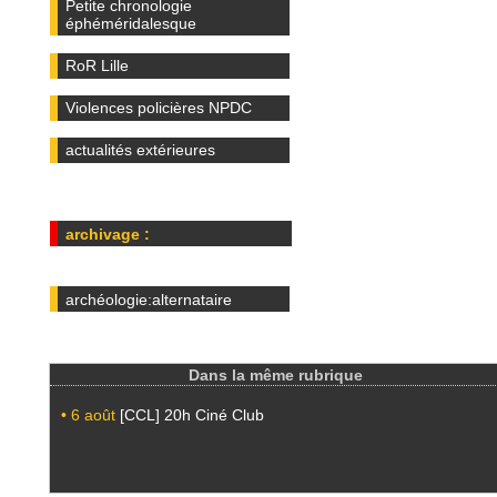
Petite chronologie
éphéméridalesque
RoR Lille
Violences policières NPDC
actualités extérieures
archivage :
archéologie:alternataire
Dans la même rubrique
• 6 août
[CCL] 20h Ciné Club