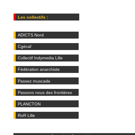
Les collectifs :
ADICTS Nord
Cgécaf
Collectif Indymedia Lille
Fédération anarchiste
Passez muscade
Passons nous des frontières
PLANCTON
RoR Lille