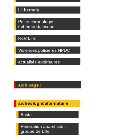
Lil·bertaria
Petite chronologie
éphéméridalesque
RoR Lille
Violences policières NPDC
actualités extérieures
archivage :
archéologie:alternataire
Basta
Fédération anarchiste :
groupe de Lille