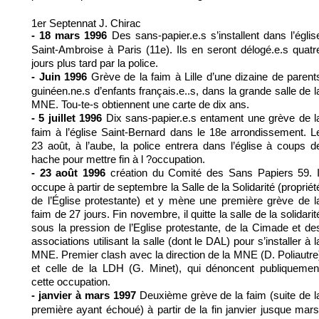
1er Septennat J. Chirac
Des sans-papier.e.s s’installent dans l’églis
- 18 mars 1996
Saint-Ambroise à Paris (11e). Ils en seront délogé.e.s quatr
jours plus tard par la police.
Grève de la faim à Lille d’une dizaine de parent
- Juin 1996
guinéen.ne.s d’enfants français.e..s, dans la grande salle de l
MNE. Tou-te-s obtiennent une carte de dix ans.
Dix sans-papier.e.s entament une grève de l
- 5 juillet 1996
faim à l’église Saint-Bernard dans le 18e arrondissement. L
23 août, à l’aube, la police entrera dans l’église à coups d
hache pour mettre fin à l ?occupation.
création du Comité des Sans Papiers 59. I
- 23 août 1996
occupe à partir de septembre la Salle de la Solidarité (propriét
de l’Église protestante) et y mène une première grève de l
faim de 27 jours. Fin novembre, il quitte la salle de la solidarit
sous la pression de l’Eglise protestante, de la Cimade et de
associations utilisant la salle (dont le DAL) pour s’installer à l
MNE. Premier clash avec la direction de la MNE (D. Poliautre
et celle de la LDH (G. Minet), qui dénoncent publiquemen
cette occupation.
Deuxième grève de la faim (suite de l
- janvier à mars 1997
première ayant échoué) à partir de la fin janvier jusque mars