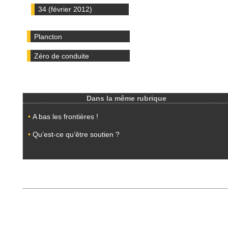
34 (février 2012)
Plancton
Zéro de conduite
Dans la même rubrique
•
A bas les frontières !
•
Qu’est-ce qu’être soutien ?