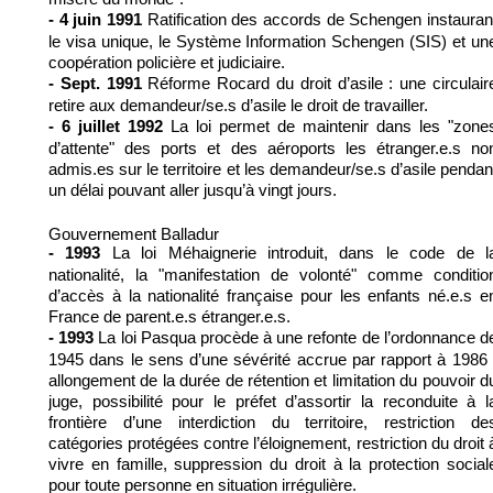
Ratification des accords de Schengen instauran
- 4 juin 1991
le visa unique, le Système Information Schengen (SIS) et un
coopération policière et judiciaire.
Réforme Rocard du droit d’asile : une circulair
- Sept. 1991
retire aux demandeur/se.s d’asile le droit de travailler.
La loi permet de maintenir dans les "zone
- 6 juillet 1992
d’attente" des ports et des aéroports les étranger.e.s no
admis.es sur le territoire et les demandeur/se.s d’asile pendan
un délai pouvant aller jusqu’à vingt jours.
Gouvernement Balladur
La loi Méhaignerie introduit, dans le code de l
- 1993
nationalité, la "manifestation de volonté" comme conditio
d’accès à la nationalité française pour les enfants né.e.s e
France de parent.e.s étranger.e.s.
La loi Pasqua procède à une refonte de l’ordonnance d
- 1993
1945 dans le sens d’une sévérité accrue par rapport à 1986 
allongement de la durée de rétention et limitation du pouvoir d
juge, possibilité pour le préfet d’assortir la reconduite à l
frontière d’une interdiction du territoire, restriction de
catégories protégées contre l’éloignement, restriction du droit 
vivre en famille, suppression du droit à la protection social
pour toute personne en situation irrégulière.