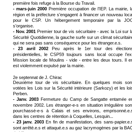
première fois refuge à la Bourse du Travail.
Première occupation de l’IEP. La mairie, l
- mars-juin 2000
région et la préfecture s’engagent à financer un nouveau loca
pour le CSP. Un hébergement temporaire par la JO
s’organise.
Premier tour de vis sécuritaire - avec la Loi sur l
- Nov. 2001
Sécurité Quotidienne, la gauche surfe sur un climat sécuritair
qui ne sera pas sans conséquence pour les étranger.e.s.
Peu après le 1er tour des élection
- 23 avril 2002
présidentielles, le CSP59 toujours sans local occupe l’ex
Mission locale de Moulins - vide - entre les deux tours. Il e
est violemment expulsé par la mairie.
2e septennat de J. Chirac
Deuxième tour de vis sécuritaire. En quelques mois son
votées les Lois sur la Sécurité intérieure (Sarkozy) et les loi
Perben.
Fermeture du Camp de Sangatte entamée e
- Janv. 2003
novembre 2002. Les étranger-e-s en situation irrégulière son
pourchassé-e-s à Calais et ses environs, emprisonné.e.
dans les centres de rétention à Coquelles, Lesquin...
En fin de manifestation, des sans-papier.e.
- 23 janv. 2003
sont arrêté.e.s et attaqué.e.s au gaz lacrymogènes par la BA