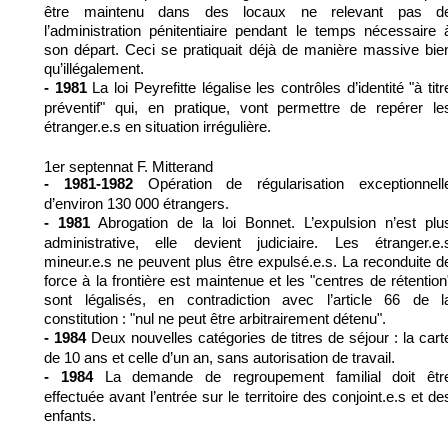
être maintenu dans des locaux ne relevant pas d
l’administration pénitentiaire pendant le temps nécessaire 
son départ. Ceci se pratiquait déjà de manière massive bie
qu’illégalement.
La loi Peyrefitte légalise les contrôles d’identité "à titr
- 1981
préventif" qui, en pratique, vont permettre de repérer le
étranger.e.s en situation irrégulière.
1er septennat F. Mitterand
Opération de régularisation exceptionnell
- 1981-1982
d’environ 130 000 étrangers.
Abrogation de la loi Bonnet. L’expulsion n’est plu
- 1981
administrative, elle devient judiciaire. Les étranger.e.
mineur.e.s ne peuvent plus être expulsé.e.s. La reconduite d
force à la frontière est maintenue et les "centres de rétention
sont légalisés, en contradiction avec l’article 66 de l
constitution : "nul ne peut être arbitrairement détenu".
Deux nouvelles catégories de titres de séjour : la cart
- 1984
de 10 ans et celle d’un an, sans autorisation de travail.
La demande de regroupement familial doit êtr
- 1984
effectuée avant l’entrée sur le territoire des conjoint.e.s et de
enfants.