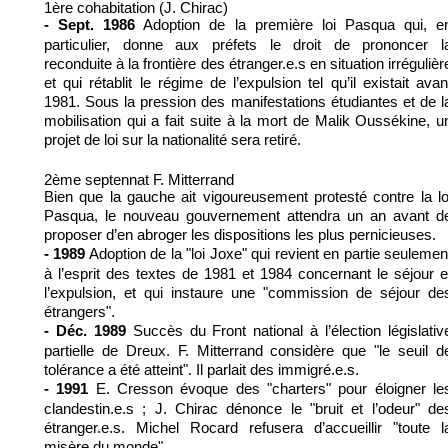
1ère cohabitation (J. Chirac)
Adoption de la première loi Pasqua qui, e
- Sept. 1986
particulier, donne aux préfets le droit de prononcer l
reconduite à la frontière des étranger.e.s en situation irrégulièr
et qui rétablit le régime de l’expulsion tel qu’il existait avan
1981. Sous la pression des manifestations étudiantes et de l
mobilisation qui a fait suite à la mort de Malik Oussékine, u
projet de loi sur la nationalité sera retiré.
2ème septennat F. Mitterrand
Bien que la gauche ait vigoureusement protesté contre la lo
Pasqua, le nouveau gouvernement attendra un an avant d
proposer d’en abroger les dispositions les plus pernicieuses.
Adoption de la "loi Joxe" qui revient en partie seulemen
- 1989
à l’esprit des textes de 1981 et 1984 concernant le séjour e
l’expulsion, et qui instaure une "commission de séjour de
étrangers".
Succès du Front national à l’élection législativ
- Déc. 1989
partielle de Dreux. F. Mitterrand considère que "le seuil d
tolérance a été atteint". Il parlait des immigré.e.s.
E. Cresson évoque des "charters" pour éloigner le
- 1991
clandestin.e.s ; J. Chirac dénonce le "bruit et l’odeur" de
étranger.e.s. Michel Rocard refusera d’accueillir "toute l
misère du monde".