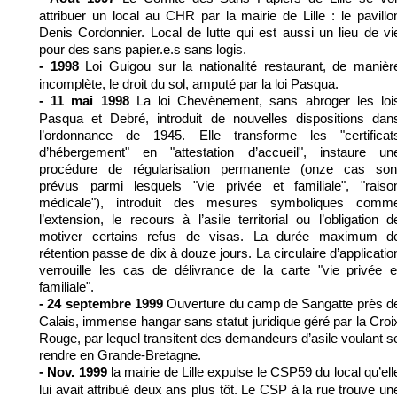
attribuer un local au CHR par la mairie de Lille : le pavillo
Denis Cordonnier. Local de lutte qui est aussi un lieu de vi
pour des sans papier.e.s sans logis.
Loi Guigou sur la nationalité restaurant, de manièr
- 1998
incomplète, le droit du sol, amputé par la loi Pasqua.
La loi Chevènement, sans abroger les loi
- 11 mai 1998
Pasqua et Debré, introduit de nouvelles dispositions dan
l’ordonnance de 1945. Elle transforme les "certificat
d’hébergement" en "attestation d’accueil", instaure un
procédure de régularisation permanente (onze cas son
prévus parmi lesquels "vie privée et familiale", "raiso
médicale"), introduit des mesures symboliques comm
l’extension, le recours à l’asile territorial ou l’obligation d
motiver certains refus de visas. La durée maximum d
rétention passe de dix à douze jours. La circulaire d’applicatio
verrouille les cas de délivrance de la carte "vie privée e
familiale".
Ouverture du camp de Sangatte près d
- 24 septembre 1999
Calais, immense hangar sans statut juridique géré par la Croi
Rouge, par lequel transitent des demandeurs d’asile voulant s
rendre en Grande-Bretagne.
la mairie de Lille expulse le CSP59 du local qu’ell
- Nov. 1999
lui avait attribué deux ans plus tôt. Le CSP à la rue trouve un