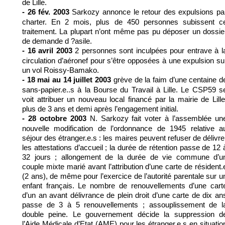
de Lille.
Sarkozy annonce le retour des expulsions pa
- 26 fév. 2003
charter. En 2 mois, plus de 450 personnes subissent c
traitement. La plupart n’ont même pas pu déposer un dossie
de demande d ?asile.
2 personnes sont inculpées pour entrave à l
- 16 avril 2003
circulation d’aéronef pour s’être opposées à une expulsion su
un vol Roissy-Bamako.
grève de la faim d’une centaine d
- 18 mai au 14 juillet 2003
sans-papier.e..s à la Bourse du Travail à Lille. Le CSP59 s
voit attribuer un nouveau local financé par la mairie de Lille
plus de 3 ans et demi après l’engagement initial.
N. Sarkozy fait voter à l’assemblée un
- 28 octobre 2003
nouvelle modification de l’ordonnance de 1945 relative a
séjour des étranger.e.s : les maires peuvent refuser de délivre
les attestations d’accueil ; la durée de rétention passe de 12 
32 jours ; allongement de la durée de vie commune d’u
couple mixte marié avant l’attribution d’une carte de résident.
(2 ans), de même pour l’exercice de l’autorité parentale sur u
enfant français. Le nombre de renouvellements d’une cart
d’un an avant délivrance de plein droit d’une carte de dix an
passe de 3 à 5 renouvellements ; assouplissement de l
double peine. Le gouvernement décide la suppression d
l’Aide Médicale d’Etat (AME) pour les étranger.e.s en situatio