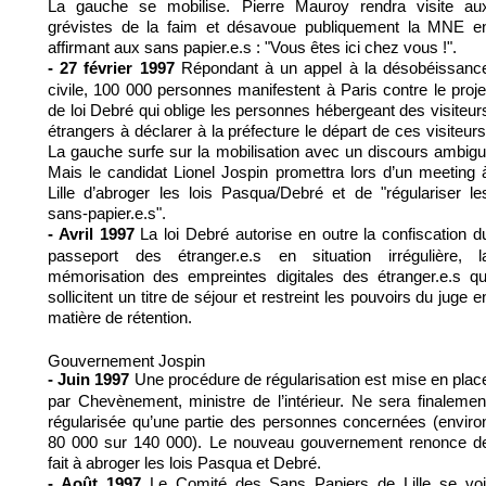
La gauche se mobilise. Pierre Mauroy rendra visite au
grévistes de la faim et désavoue publiquement la MNE e
affirmant aux sans papier.e.s : "Vous êtes ici chez vous !".
Répondant à un appel à la désobéissanc
- 27 février 1997
civile, 100 000 personnes manifestent à Paris contre le proje
de loi Debré qui oblige les personnes hébergeant des visiteur
étrangers à déclarer à la préfecture le départ de ces visiteurs
La gauche surfe sur la mobilisation avec un discours ambigu
Mais le candidat Lionel Jospin promettra lors d’un meeting 
Lille d’abroger les lois Pasqua/Debré et de "régulariser le
sans-papier.e.s".
La loi Debré autorise en outre la confiscation d
- Avril 1997
passeport des étranger.e.s en situation irrégulière, l
mémorisation des empreintes digitales des étranger.e.s qu
sollicitent un titre de séjour et restreint les pouvoirs du juge e
matière de rétention.
Gouvernement Jospin
Une procédure de régularisation est mise en plac
- Juin 1997
par Chevènement, ministre de l’intérieur. Ne sera finalemen
régularisée qu’une partie des personnes concernées (enviro
80 000 sur 140 000). Le nouveau gouvernement renonce d
fait à abroger les lois Pasqua et Debré.
Le Comité des Sans Papiers de Lille se voi
- Août 1997