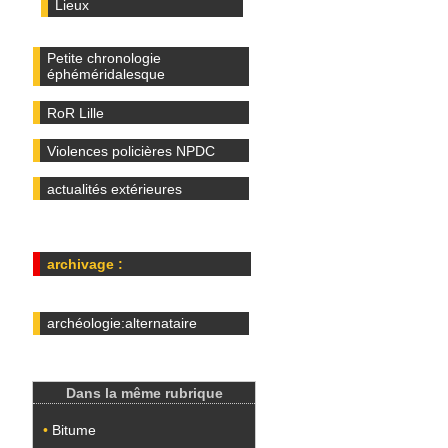
Lieux
Petite chronologie
éphéméridalesque
RoR Lille
Violences policières NPDC
actualités extérieures
archivage :
archéologie:alternataire
Dans la même rubrique
•
Bitume