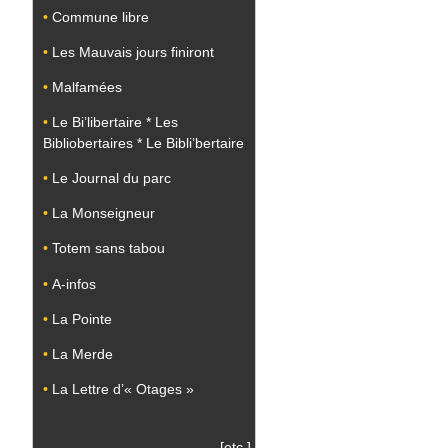
•
Commune libre
•
Les Mauvais jours finiront
•
Malfamées
•
Le Bi’libertaire * Les
Bibliobertaires * Le Bibli’bertaire
•
Le Journal du parc
•
La Monseigneur
•
Totem sans tabou
•
A-infos
•
La Pointe
•
La Merde
•
La Lettre d’« Otages »
[etc.]