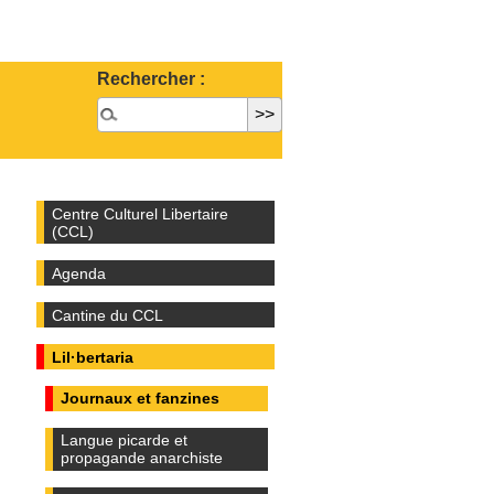
Rechercher :
Centre Culturel Libertaire
(CCL)
Agenda
Cantine du CCL
Lil·bertaria
Journaux et fanzines
Langue picarde et
propagande anarchiste