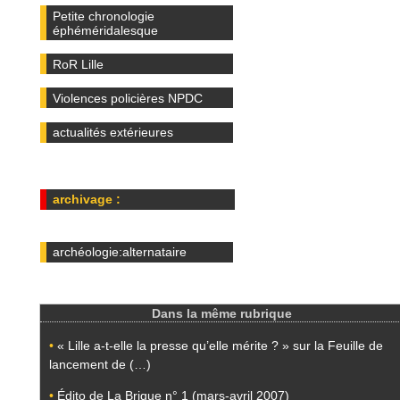
Petite chronologie
éphéméridalesque
RoR Lille
Violences policières NPDC
actualités extérieures
archivage :
archéologie:alternataire
Dans la même rubrique
•
« Lille a-t-elle la presse qu’elle mérite ? » sur la Feuille de
lancement de (…)
•
Édito de La Brique n° 1 (mars-avril 2007)