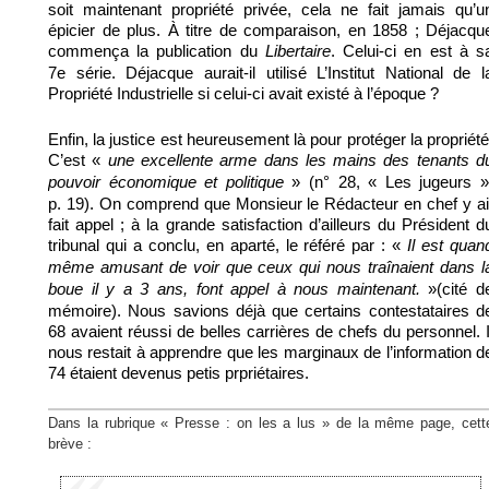
soit maintenant propriété privée, cela ne fait jamais qu’u
épicier de plus. À titre de comparaison, en 1858 ; Déjacqu
commença la publication du
. Celui-ci en est à s
Libertaire
7e série. Déjacque aurait-il utilisé L’Institut National de l
Propriété Industrielle si celui-ci avait existé à l’époque ?
Enfin, la justice est heureusement là pour protéger la propriété
C’est «
une excellente arme dans les mains des tenants d
» (n° 28, « Les jugeurs »
pouvoir économique et politique
p. 19). On comprend que Monsieur le Rédacteur en chef y ai
fait appel ; à la grande satisfaction d’ailleurs du Président d
tribunal qui a conclu, en aparté, le référé par : «
Il est quan
même amusant de voir que ceux qui nous traînaient dans l
»(cité d
boue il y a 3 ans, font appel à nous maintenant.
mémoire). Nous savions déjà que certains contestataires d
68 avaient réussi de belles carrières de chefs du personnel. I
nous restait à apprendre que les marginaux de l’information d
74 étaient devenus petis prpriétaires.
Dans la rubrique « Presse : on les a lus » de la même page, cett
brève :