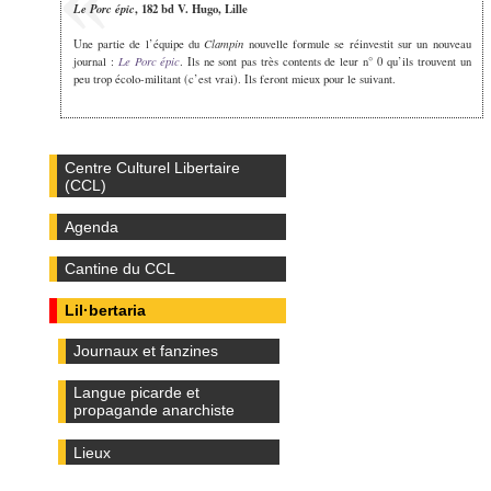
Le Porc épic
, 182 bd V. Hugo, Lille
Clampin
Une partie de l’équipe du
nouvelle formule se réinvestit sur un nouveau
Le Porc épic
journal :
. Ils ne sont pas très contents de leur n° 0 qu’ils trouvent un
peu trop écolo-militant (c’est vrai). Ils feront mieux pour le suivant.
Centre Culturel Libertaire
(CCL)
Agenda
Cantine du CCL
Lil·bertaria
Journaux et fanzines
Langue picarde et
propagande anarchiste
Lieux