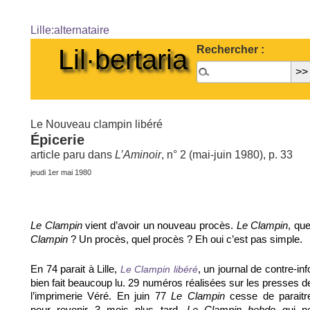
Lille:alternataire
Rechercher :
Lil·bertaria
Le Nouveau clampin libéré
Épicerie
article paru dans
L’Aminoir
, n° 2 (mai-juin 1980), p. 33
jeudi 1er mai 1980
vient d’avoir un nouveau procès.
, que
Le Clampin
Le Clampin
? Un procès, quel procès ? Eh oui c’est pas simple.
Clampin
En 74 parait à Lille,
, un journal de contre-inf
Le Clampin libéré
bien fait beaucoup lu. 29 numéros réalisées sur les presses d
l’imprimerie Véré. En juin 77
cesse de paraitr
Le Clampin
pour revenir 3 mois plus tard,
qui n