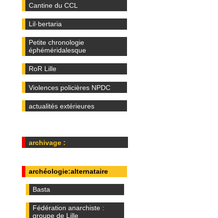
Cantine du CCL
Lil·bertaria
Petite chronologie
éphéméridalesque
RoR Lille
Violences policières NPDC
actualités extérieures
archivage :
archéologie:alternataire
Basta
Fédération anarchiste :
groupe de Lille