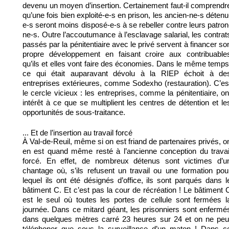
devenu un moyen d’insertion. Certainement faut-il comprendr
qu’une fois bien exploité-e-s en prison, les ancien-ne-s détenu
e-s seront moins disposé-e-s à se rebeller contre leurs patron
ne-s. Outre l’accoutumance à l’esclavage salarial, les contrat
passés par la pénitentiaire avec le privé servent à financer so
propre développement en faisant croire aux contribuable
qu’ils et elles vont faire des économies. Dans le même temps
ce qui était auparavant dévolu à la RIEP échoit à de
entreprises extérieures, comme Sodexho (restauration). C’es
le cercle vicieux : les entreprises, comme la pénitentiaire, on
intérêt à ce que se multiplient les centres de détention et le
opportunités de sous-traitance.
... Et de l’insertion au travail forcé
À Val-de-Reuil, même si on est friand de partenaires privés, o
en est quand même resté à l’ancienne conception du travai
forcé. En effet, de nombreux détenus sont victimes d’u
chantage où, s’ils refusent un travail ou une formation pou
lequel ils ont été désignés d’office, ils sont parqués dans l
bâtiment C. Et c’est pas la cour de récréation ! Le bâtiment 
est le seul où toutes les portes de cellule sont fermées l
journée. Dans ce mitard géant, les prisonniers sont enfermé
dans quelques mètres carré 23 heures sur 24 et on ne peu
téléphoner que sous la surveillance d’un maton ! Dans c