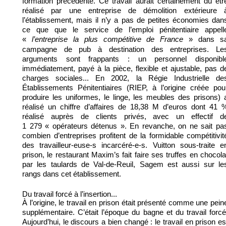
formation précédente. Ce travail aurait certainement dû êtr
réalisé par une entreprise de démolition extérieure 
l’établissement, mais il n’y a pas de petites économies dan
ce que que le service de l’emploi pénitentiaire appell
«
» dans s
l’entreprise la plus compétitive de France
campagne de pub à destination des entreprises. Le
arguments sont frappants : un personnel disponibl
immédiatement, payé à la pièce, flexible et ajustable, pas d
charges sociales... En 2002, la Régie Industrielle de
Établissements Pénitentiaires (RIEP, à l’origine créée pou
produire les uniformes, le linge, les meubles des prisons) 
réalisé un chiffre d’affaires de 18,38 M d’euros dont 41 
réalisé auprès de clients privés, avec un effectif d
1 279 « opérateurs détenus ». En revanche, on ne sait pa
combien d’entreprises profitent de la formidable compétitivit
des travailleur-euse-s incarcéré-e-s. Vuitton sous-traite e
prison, le restaurant Maxim’s fait faire ses truffes en chocola
par les taulards de Val-de-Reuil, Sagem est aussi sur le
rangs dans cet établissement.
Du travail forcé à l’insertion...
À l’origine, le travail en prison était présenté comme une pein
supplémentaire. C’était l’époque du bagne et du travail forcé
Aujourd’hui, le discours a bien changé : le travail en prison es