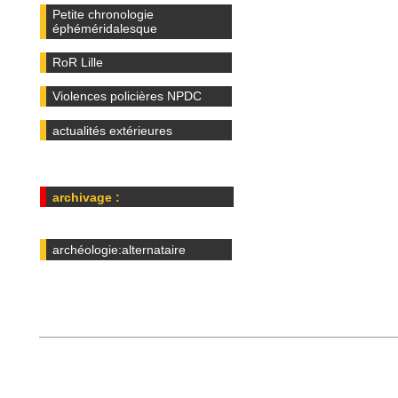
Petite chronologie
éphéméridalesque
RoR Lille
Violences policières NPDC
actualités extérieures
archivage :
archéologie:alternataire