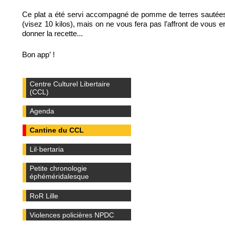
Ce plat a été servi accompagné de pomme de terres sautée
(visez 10 kilos), mais on ne vous fera pas l’affront de vous e
donner la recette...
Bon app’ !
Centre Culturel Libertaire
(CCL)
Agenda
Cantine du CCL
Lil·bertaria
Petite chronologie
éphéméridalesque
RoR Lille
Violences policières NPDC