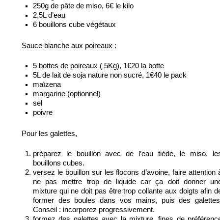
250g de pâte de miso, 6€ le kilo
2,5L d’eau
6 bouillons cube végétaux
Sauce blanche aux poireaux :
5 bottes de poireaux ( 5Kg), 1€20 la botte
5L de lait de soja nature non sucré, 1€40 le pack
maïzena
margarine (optionnel)
sel
poivre
Pour les galettes,
préparez le bouillon avec de l’eau tiède, le miso, le
bouillons cubes.
versez le bouillon sur les flocons d’avoine, faire attention 
ne pas mettre trop de liquide car ça doit donner un
mixture qui ne doit pas être trop collante aux doigts afin d
former des boules dans vos mains, puis des galettes
Conseil : incorporez progressivement.
formez des galettes avec la mixture, fines de préférenc