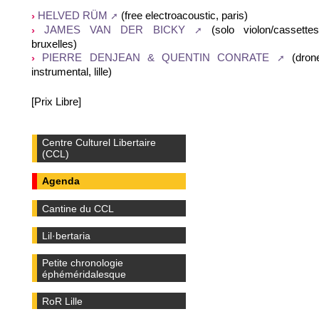
(free electroacoustic, paris)
HELVED RÜM
(solo violon/cassettes
JAMES VAN DER BICKY
bruxelles)
(dron
PIERRE DENJEAN & QUENTIN CONRATE
instrumental, lille)
[Prix Libre]
Centre Culturel Libertaire
(CCL)
Agenda
Cantine du CCL
Lil·bertaria
Petite chronologie
éphéméridalesque
RoR Lille