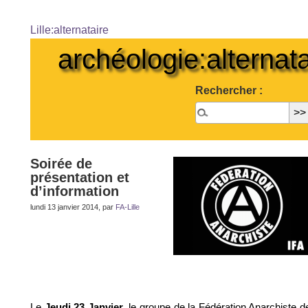
Lille:alternataire
archéologie:alternata
Rechercher :
Soirée de
présentation et
d’information
lundi 13 janvier 2014, par
FA-Lille
Le
, le groupe de la Fédération Anarchiste d
Jeudi 23 Janvier