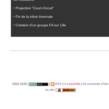
•
Projection "Court-Circuit"
•
Fin de la trêve hivernale
•
Création d’un groupe FA sur Lille
2002-2026 |
|
RSS 2.0
|
squelette
|
Se connecter
|
Plan
du site
|