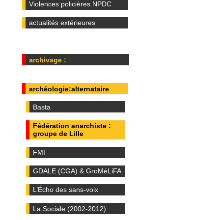
Violences policières NPDC
actualités extérieures
archivage :
archéologie:alternataire
Basta
Fédération anarchiste :
groupe de Lille
FMI
GDALE (CGA) & GroMéLiFA
L’Écho des sans-voix
La Sociale (2002-2012)