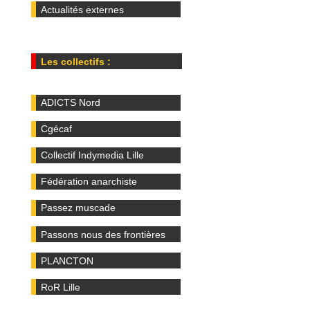
Actualités externes
Les collectifs :
ADICTS Nord
Cgécaf
Collectif Indymedia Lille
Fédération anarchiste
Passez muscade
Passons nous des frontières
PLANCTON
RoR Lille