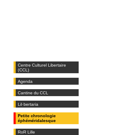
Centre Culturel Libertaire
(CCL)
Agenda
Cantine du CCL
Lil·bertaria
Petite chronologie
éphéméridalesque
RoR Lille