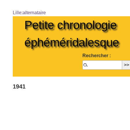
Lille:alternataire
Petite chronologie
éphéméridalesque
Rechercher :
1941