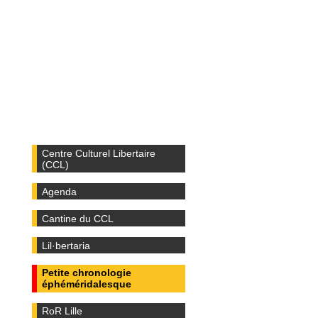
Centre Culturel Libertaire
(CCL)
Agenda
Cantine du CCL
Lil·bertaria
Petite chronologie
éphéméridalesque
RoR Lille