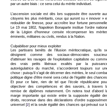
par un autre biais : ce sera celui du mérite individuel.
L’ascension sociale est dès lors supposée être ouverte au
citoyens les plus méritants, ceux qui auront su « innover » e
redoubler de finesse, pour accroître leur fortune personnelle
Le 19 mai 1802, Napoléon Bonaparte institue l’ordre nationa
de la Légion d’honneur censée récompenser les mérite
éminents, militaires ou civils, rendus à la Nation.
Culpabiliser pour mieux exploiter
Les partisans benêts de l’illusion méritocratique, qu’ils s
désignent comme des sociaux-démocrates soucieu
d’atténuer les ravages de l’exploitation capitaliste ou comm
des vrais petits libéraux exaltés par la puissanc
autorégulatrice du marché, s’accorderont toujours sur un
chose : puisqu’il s’agit de décerner des mérites, le seul comba
politique digne d’être mené sera celui de l’égalité des chances
Et pour ce faire, rien de tel que l’école républicaine pou
objectiver des compétences et des savoirs, à travers l
remise de diplômes notamment. On notera tout d’abord l
marge importante qui existe entre la supposée égalité de
droits, reconnue dans des déclarations d’ordre supposémen
universel
et la seule égalité des chances qui prévaut sur l
[
2
]