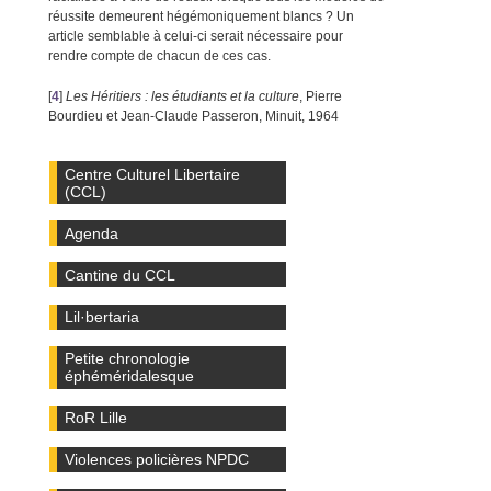
réussite demeurent hégémoniquement blancs ? Un
article semblable à celui-ci serait nécessaire pour
rendre compte de chacun de ces cas.
[
4
]
Les Héritiers : les étudiants et la culture
, Pierre
Bourdieu et Jean-Claude Passeron, Minuit, 1964
Centre Culturel Libertaire
(CCL)
Agenda
Cantine du CCL
Lil·bertaria
Petite chronologie
éphéméridalesque
RoR Lille
Violences policières NPDC