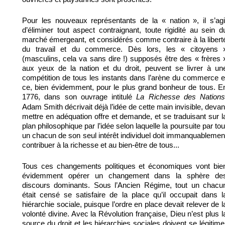
Pour les nouveaux représentants de la « nation », il s’agi
d’éliminer tout aspect contraignant, toute rigidité au sein d
marché émergeant, et considérés comme contraire à la libert
du travail et du commerce. Dès lors, les « citoyens 
(masculins, cela va sans dire !) supposés être des « frères 
aux yeux de la nation et du droit, peuvent se livrer à un
compétition de tous les instants dans l’arène du commerce e
ce, bien évidemment, pour le plus grand bonheur de tous. E
1776, dans son ouvrage intitulé
La Richesse des Nations
Adam Smith décrivait déjà l’idée de cette main invisible, devan
mettre en adéquation offre et demande, et se traduisant sur l
plan philosophique par l’idée selon laquelle la poursuite par tou
un chacun de son seul intérêt individuel doit immanquablemen
contribuer à la richesse et au bien-être de tous...
Tous ces changements politiques et économiques vont bie
évidemment opérer un changement dans la sphère de
discours dominants. Sous l’Ancien Régime, tout un chacu
était censé se satisfaire de la place qu’il occupait dans l
hiérarchie sociale, puisque l’ordre en place devait relever de l
volonté divine. Avec la Révolution française, Dieu n’est plus l
source du droit et les hiérarchies sociales doivent se légitime