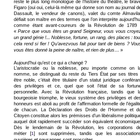
reste le plus long monologue de l’histoire du théâtre, le brav
Figaro (oui oui, celui-là même qui donne son nom au journal d
Dassault, le vendeur de canons), valet du comte Almavila
défiait son maître en des termes que l’on interprète aujourd’hu
comme étant avant-coureurs de la Révolution de 1789 
«
Parce que vous êtes un grand Seigneur, vous vous croye
un grand génie !... Noblesse, fortune, un rang, des places : tou
cela rend si fier ! Qu’avezvous fait pour tant de biens ? Vou
… »
vous êtes donné la peine de naître, et rien de plus
Aujourd’hui qu’est ce qui a changé ?
L’aristocratie ou la noblesse, peu importe comme on l
nomme, se distinguait du reste du Tiers État par ses titres 
être noble, c’était être titulaire d’un statut juridique conféran
des privilèges et ce, quel que soit l’état de sa fortun
personnelle. Avec la Révolution française, tandis que l
bourgeoisie triomphe, le vieux système des privilèges et de
honneurs est aboli au profit de l’affirmation formelle de l’égalit
de chacun. La Déclaration des Droits de l’Homme et d
Citoyen constitue alors les prémisses d’un libéralisme politiqu
auquel doit rapidement succéder son équivalent économique
Dès le lendemain de la Révolution, les corporations d
métier
sont supprimées, tandis que les association
[
1
]
ouvrières et paysannes sont proscrites.