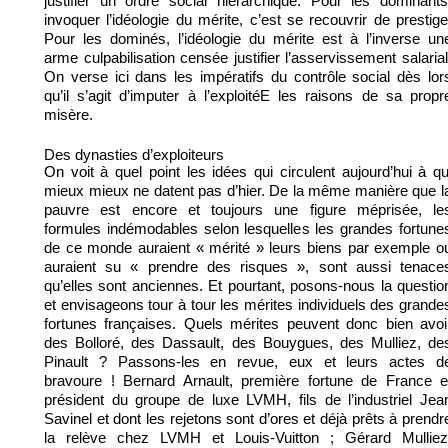
justifier un ordre social hiérarchique. Pour les dominants
invoquer l’idéologie du mérite, c’est se recouvrir de prestige
Pour les dominés, l’idéologie du mérite est à l’inverse un
arme culpabilisation censée justifier l’asservissement salarial
On verse ici dans les impératifs du contrôle social dès lor
qu’il s’agit d’imputer à l’exploitéE les raisons de sa propr
misère.
Des dynasties d’exploiteurs
On voit à quel point les idées qui circulent aujourd’hui à qu
mieux mieux ne datent pas d’hier. De la même manière que l
pauvre est encore et toujours une figure méprisée, le
formules indémodables selon lesquelles les grandes fortune
de ce monde auraient « mérité » leurs biens par exemple o
auraient su « prendre des risques », sont aussi tenace
qu’elles sont anciennes. Et pourtant, posons-nous la questio
et envisageons tour à tour les mérites individuels des grande
fortunes françaises. Quels mérites peuvent donc bien avoi
des Bolloré, des Dassault, des Bouygues, des Mulliez, de
Pinault ? Passons-les en revue, eux et leurs actes d
bravoure ! Bernard Arnault, première fortune de France e
président du groupe de luxe LVMH, fils de l’industriel Jea
Savinel et dont les rejetons sont d’ores et déjà prêts à prendr
la relève chez LVMH et Louis-Vuitton ; Gérard Mulliez