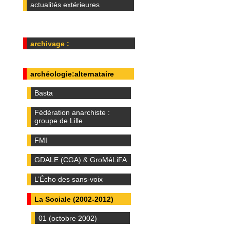
actualités extérieures
archivage :
archéologie:alternataire
Basta
Fédération anarchiste :
groupe de Lille
FMI
GDALE (CGA) & GroMéLiFA
L’Écho des sans-voix
La Sociale (2002-2012)
01 (octobre 2002)