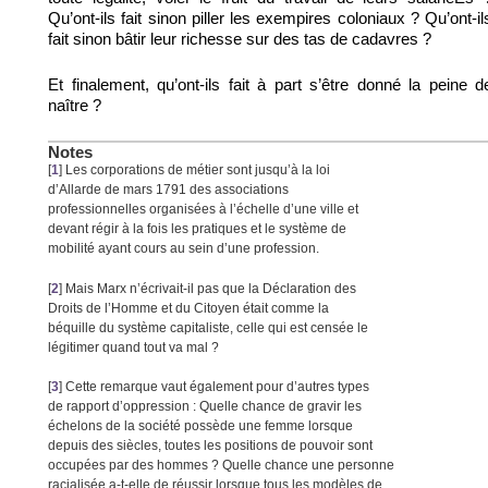
Qu’ont-ils fait sinon piller les exempires coloniaux ? Qu’ont-il
fait sinon bâtir leur richesse sur des tas de cadavres ?
Et finalement, qu’ont-ils fait à part s’être donné la peine d
naître ?
Notes
[
1
]
Les corporations de métier sont jusqu’à la loi
d’Allarde de mars 1791 des associations
professionnelles organisées à l’échelle d’une ville et
devant régir à la fois les pratiques et le système de
mobilité ayant cours au sein d’une profession.
[
2
]
Mais Marx n’écrivait-il pas que la Déclaration des
Droits de l’Homme et du Citoyen était comme la
béquille du système capitaliste, celle qui est censée le
légitimer quand tout va mal ?
[
3
]
Cette remarque vaut également pour d’autres types
de rapport d’oppression : Quelle chance de gravir les
échelons de la société possède une femme lorsque
depuis des siècles, toutes les positions de pouvoir sont
occupées par des hommes ? Quelle chance une personne
racialisée a-t-elle de réussir lorsque tous les modèles de