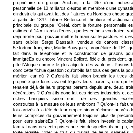
propriétaire du groupe Auchan, à la tête d’une richess
personnelle de 19 milliards d’euros et membre d’une dynasti
d’industriels qui avait fait des filatures du Nord ses choux gra
à partir de 1847. Liliane Bettencourt, héritière et actionnair
principale du groupe l’Oréal, dont la fortune personnelle es
estimée à 14 milliards d’euros, que les enfants voudraient voi
déjà morte pour pouvoir mettre la main sur le pactole. Et c’es
sans oublier Serge Dassault, vendeur de canons class
5e fortune française, Martin Bouygues, propriétaire de TF1, qu
fait dans la téléphonie et la construction de prisons pou
immigréEs ou encore Vincent Bolloré, fidèle du président, qu
pille l’Afrique comme le plus abjecte des vautours. Posons-l
donc cette fichue question : qu’ont-ils fait tous ces gens là pou
mériter leur dû ? Qu’ont-ils fait sinon brandir les titres d
propriété que leurs avaient légués leurs parents, eux qui le
tenaient déjà de leurs propres parents depuis une, deux, troi
générations ? Qu’ont-ils donc fait ces riches industriels et ce
riches banquiers sinon sortir de ces grandes école
construites à la mesure de leurs ambitions ? Qu’ont-ils fait un
fois arrivés à la tête de leur empire sinon réclamer auprès d
leurs complices du gouvernement toujours plus de précarit
pour leurs salariéEs ? Qu’ont-ils fait, sinon investir le capita
familial dans des entreprises au sein desquelles ils ont pu, e
toute légalité, voler le fruit du travail de leurs salariéEs 