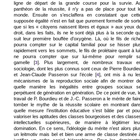
ligne de départ de la grande course pour la survie. A
panthéon de la réussite, il n’y a pas de place pour tout l
monde. Ensuite on s’esclaffera en constatant que cett
supposée égalité n’est en fait que purement formelle de sort
que si les « citoyens naissent libres et égaux » aux yeux d
droit, dans les faits, ils ne le sont déjà plus à la seconde qu
suit leur première bouffée d’oxygène. Là, où le fils de rich
pourra compter sur le capital familial pour se hisser plu
rapidement vers les sommets, le fils de prolétaire quant à lui
ne pourra compter que sur lui-même pour remplir s
gamelle
. Plus largement, de nombreux travaux e
[
3
]
sociologie, dont les plus connus sont ceux de Pierre Bourdie
et Jean-Claude Passeron sur l’école
, ont mis à nu le
[
4
]
mécanismes de la reproduction sociale afin de montrer d
quelle manière les inégalités entre groupes sociaux s
perpétuent de génération en génération. De ce point de vue, l
travail de P. Bourdieu et de J.-C. Passeron a le mérite de fair
tomber le mythe de la réussite scolaire en montrant dan
quelle mesure l’institution éducative s’est bâtie par et pou
valoriser les aptitudes des classes bourgeoises et des classe
intellectuelles supérieures, de manière à légitimer leu
domination. En ce sens, l’idéologie du mérite n’est alors plu
un leitmotiv mais bel et bien une arme de classe destinée 