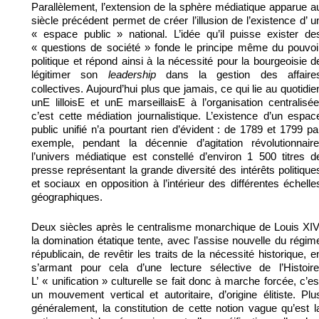
Parallèlement, l’extension de la sphère médiatique apparue a
siècle précédent permet de créer l’illusion de l’existence d’ u
« espace public » national. L’idée qu’il puisse exister de
« questions de société » fonde le principe même du pouvoi
politique et répond ainsi à la nécessité pour la bourgeoisie d
légitimer son
dans la gestion des affaire
leadership
collectives. Aujourd’hui plus que jamais, ce qui lie au quotidie
unE lilloisE et unE marseillaisE à l’organisation centralisée
c’est cette médiation journalistique. L’existence d’un espac
public unifié n’a pourtant rien d’évident : de 1789 et 1799 pa
exemple, pendant la décennie d’agitation révolutionnaire
l’univers médiatique est constellé d’environ 1 500 titres d
presse représentant la grande diversité des intérêts politique
et sociaux en opposition à l’intérieur des différentes échelle
géographiques.
Deux siècles après le centralisme monarchique de Louis XIV
la domination étatique tente, avec l’assise nouvelle du régim
républicain, de revêtir les traits de la nécessité historique, e
s’armant pour cela d’une lecture sélective de l’Histoire
L’ « unification » culturelle se fait donc à marche forcée, c’es
un mouvement vertical et autoritaire, d’origine élitiste. Plu
généralement, la constitution de cette notion vague qu’est l