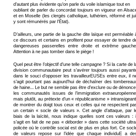
d’autant plus évidente qu’on parle du voile islamique tout en
oubliant de parler du concordat toujours en vigueur en Alsac
et en Moselle (les clergés catholique, luthérien, réformé et jui
y sont rémunérés par l’État).
D’ailleurs, une partie de la gauche dite laïque est perméable 
ce discours et certains en profitent pour essayer de tendre d
dangereuses passerelles entre droite et extrême gauche
Attention à ne pas tomber dans le piège !
Quel peut être l’objectif d’une telle campagne ? Si la carte de l
division communautaire peut s’avérer toujours aussi payant
dans le souci d’opposer les travailleurEUSEs entre eux, il n
s’agit pourtant pas aujourd’hui de déchaîner des tombereau
de haine... Le but ne semble pas être d’exclure ou de dénonce
les communautés issues de l’immigration extraeuropéenne
mais plutôt, au prétexte d’un « républicanisme » intransigeant
de montrer du doigt tous ceux et celles qui ne respectent pa
un certain « socle de valeurs ». Cet angle d’attaque, par l
biais de la laïcité, nous indique quelles sont ces valeurs : i
s’agit en fait de ne pas « déborder » dans cette société ultra
policée où le contrôle social est de plus en plus fort. Ce socl
de valeurs repose sur l’idée que chaque individuE a de