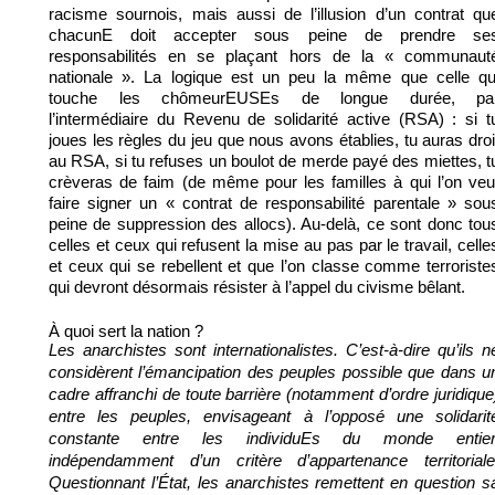
racisme sournois, mais aussi de l’illusion d’un contrat qu
chacunE doit accepter sous peine de prendre se
responsabilités en se plaçant hors de la « communaut
nationale ». La logique est un peu la même que celle qu
touche les chômeurEUSEs de longue durée, pa
l’intermédiaire du Revenu de solidarité active (RSA) : si t
joues les règles du jeu que nous avons établies, tu auras droi
au RSA, si tu refuses un boulot de merde payé des miettes, t
crèveras de faim (de même pour les familles à qui l’on veu
faire signer un « contrat de responsabilité parentale » sou
peine de suppression des allocs). Au-delà, ce sont donc tou
celles et ceux qui refusent la mise au pas par le travail, celle
et ceux qui se rebellent et que l’on classe comme terroriste
qui devront désormais résister à l’appel du civisme bêlant.
À quoi sert la nation ?
Les anarchistes sont internationalistes. C’est-à-dire qu’ils n
considèrent l’émancipation des peuples possible que dans u
cadre affranchi de toute barrière (notamment d’ordre juridique
entre les peuples, envisageant à l’opposé une solidarit
constante entre les individuEs du monde entier
indépendamment d’un critère d’appartenance territoriale
Questionnant l’État, les anarchistes remettent en question s