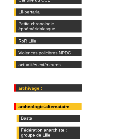
Cantine du CCL
Lil·bertaria
Petite chronologie
éphéméridalesque
RoR Lille
Violences policières NPDC
actualités extérieures
archivage :
archéologie:alternataire
Basta
Fédération anarchiste :
groupe de Lille