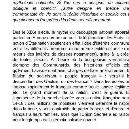
mythologie nationale. Si l’un sert à désigner un apparei
politique et coercitif, l’autre désigne en théorie un
communauté de vie dont la réalité historique et sociale est 
questionner si l’on prétend la dépasser efficacement.
Dès le XIXe siècle, le mythe du découpage national apparaî
partout en Europe comme un outil de légitimation des États. L
notion d’État-nation soutient en effet l’idée d’intérêts commun
entre les différents membres d’une même entité culturelle (a
mépris des intérêts de classes notamment), quitte à la crée
de toutes pièces. À l’heure où la bourgeoisie versaillais
triomphe des Communards, des historiens officiels tel
qu’Ernest Lavisse sont ainsi chargés de fixer arbitrairement l
filiation du soit-disant « peuple français » : sera-t-il l
descendant des Gaulois, ou des Francs ? Dans les écoles o
impose rapidement le français comme seule langue légitime
etc. Le grand moment de la nation, c’est la guerre. E
l’apothéose de la marche forcée vers la nation française ser
14-18 : des millions de mobilisés viennent défendre la natio
dans la boue, y sont contraints de parler français et d’écrire e
français à leurs familles, alors que l’Union Sacrée a eu raiso
pour longtemps de l’internationalisme ouvrier.