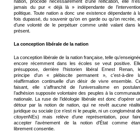
nation, procède nécessairement d’une réification, elle n’es
jamais du pur « déjà là » indépendante de l’interventio
politique. Toute nation a donc une existence dépendante à l
fois dupassé, du souvenir qu’on en garde ou qu’on recrée, e
d’une volonté de le perpétuer comme unité valant dans l
présent.
La conception libérale de la nation
La conception libérale de la nation française, telle qu’enseigné
encore récemment dans les écoles se veut positive. Ell
présuppose, derrière l’historien libéral Ernest Renan, l
principe d’un « plébiscite permanent », c’est-à-dire l
réaffirmation continuelle d’un désir de vivre ensemble. C
faisant, elle s’affranchit de l’universalisme en postulan
l’adhésion supposée volontaire des peuples à la communaut
nationale. La ruse de l’idéologie libérale est donc d’opérer u
détour par la notion de nation, qui ne revêt aucune réalit
juridique ou sociale (ce n’est ni le peuple, ni un conglomérat d
citoyenNEs) mais relève d’une représentation, pour fair
accepter l’avènement de la notion d’État comme étan
librement consentie.