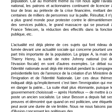
population. Car au moment même où l’on nous agite l’avata
national, les patrons et actionnaires continuent de licencier 
tour de bras au prétexte de la crise financière, mettant de
centaines de milliers de personnes sur la paille. Résultat, il n’
a plus grand monde pour protester contre le démantèlemen
des services publics, le grand massacre qui se poursuit 
France Telecom, la réduction des effectifs dans la fonctio
publique, etc.
L’actualité est déjà pleine de ces sujets qui font rideau d
fumée devant une actualité sociale qui concerne pourtant un
part très importante de la population. La grippe A, la main d
Thierry Henry, la santé de notre Johnny national (roi d
l’évasion fiscale) en sont d’autres exemples. Le débat su
l’identité nationale avait déjà été introduit pendant la campagn
présidentielle lors de l’annonce de la création d’un Ministère d
l’Imigration et de l’Identité Nationale. Lier ces deux thème
indiquait déjà qu’implicitement c’est bien l’immigration qui me
en danger la patrie... La suite était plus étonnante, puisque l
gouvernement choisissait –- après Hortefeux –- de mettre à c
poste un ancien socialiste. Le sieur Besson a depuis fait se
preuves et démontré que quand on est politicien, une étiquett
peut avoir une durée de vie limitée. Nous ne nous faisons pa
d’illusion concernant les politiques des