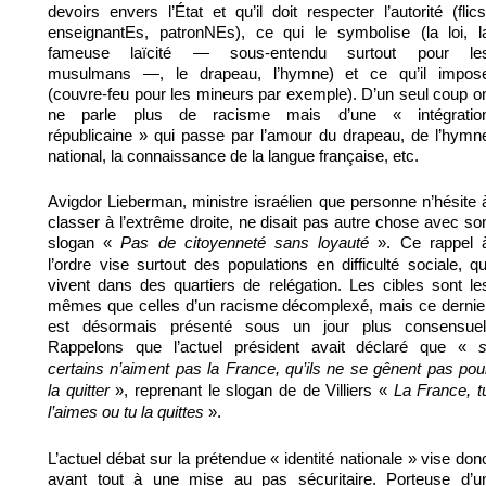
devoirs envers l’État et qu’il doit respecter l’autorité (flics
enseignantEs, patronNEs), ce qui le symbolise (la loi, l
fameuse laïcité — sous-entendu surtout pour le
musulmans —, le drapeau, l’hymne) et ce qu’il impos
(couvre-feu pour les mineurs par exemple). D’un seul coup o
ne parle plus de racisme mais d’une « intégratio
républicaine » qui passe par l’amour du drapeau, de l’hymn
national, la connaissance de la langue française, etc.
Avigdor Lieberman, ministre israélien que personne n’hésite 
classer à l’extrême droite, ne disait pas autre chose avec so
slogan «
». Ce rappel 
Pas de citoyenneté sans loyauté
l’ordre vise surtout des populations en difficulté sociale, qu
vivent dans des quartiers de relégation. Les cibles sont le
mêmes que celles d’un racisme décomplexé, mais ce dernie
est désormais présenté sous un jour plus consensuel
Rappelons que l’actuel président avait déclaré que «
s
certains n’aiment pas la France, qu’ils ne se gênent pas pou
», reprenant le slogan de de Villiers «
la quitter
La France, t
».
l’aimes ou tu la quittes
L’actuel débat sur la prétendue « identité nationale » vise don
avant tout à une mise au pas sécuritaire. Porteuse d’u