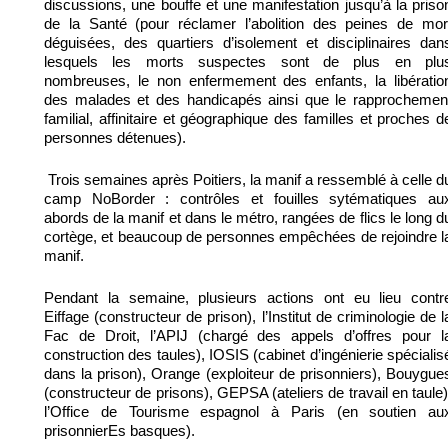
discussions, une bouffe et une manifestation jusqu’à la priso
de la Santé (pour réclamer l’abolition des peines de mor
déguisées, des quartiers d’isolement et disciplinaires dan
lesquels les morts suspectes sont de plus en plu
nombreuses, le non enfermement des enfants, la libératio
des malades et des handicapés ainsi que le rapprochemen
familial, affinitaire et géographique des familles et proches d
personnes détenues).
Trois semaines après Poitiers, la manif a ressemblé à celle d
camp NoBorder : contrôles et fouilles sytématiques au
abords de la manif et dans le métro, rangées de flics le long d
cortège, et beaucoup de personnes empêchées de rejoindre l
manif.
Pendant la semaine, plusieurs actions ont eu lieu contr
Eiffage (constructeur de prison), l’Institut de criminologie de l
Fac de Droit, l’APIJ (chargé des appels d’offres pour l
construction des taules), IOSIS (cabinet d’ingénierie spécialis
dans la prison), Orange (exploiteur de prisonniers), Bouygue
(constructeur de prisons), GEPSA (ateliers de travail en taule)
l’Office de Tourisme espagnol à Paris (en soutien au
prisonnierEs basques).