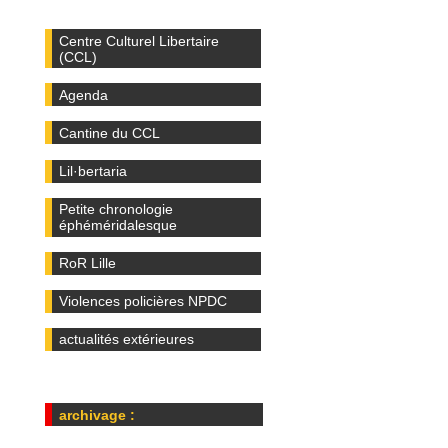
Centre Culturel Libertaire
(CCL)
Agenda
Cantine du CCL
Lil·bertaria
Petite chronologie
éphéméridalesque
RoR Lille
Violences policières NPDC
actualités extérieures
archivage :