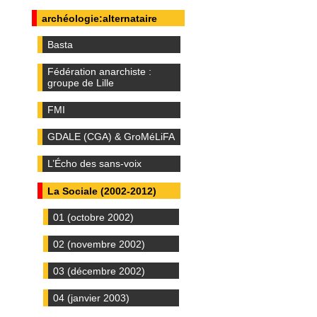
archéologie:alternataire
Basta
Fédération anarchiste :
groupe de Lille
FMI
GDALE (CGA) & GroMéLiFA
L’Écho des sans-voix
La Sociale (2002-2012)
01 (octobre 2002)
02 (novembre 2002)
03 (décembre 2002)
04 (janvier 2003)