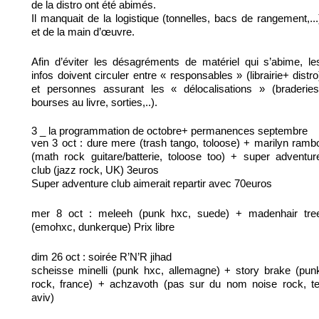
de la distro ont été abimés.
Il manquait de la logistique (tonnelles, bacs de rangement,...
et de la main d’œuvre.
Afin d’éviter les désagréments de matériel qui s’abime, le
infos doivent circuler entre « responsables » (librairie+ distro
et personnes assurant les « délocalisations » (braderies
bourses au livre, sorties,..).
3 _ la programmation de octobre+ permanences septembre
ven 3 oct : dure mere (trash tango, toloose) + marilyn ramb
(math rock guitare/batterie, toloose too) + super adventur
club (jazz rock, UK) 3euros
Super adventure club aimerait repartir avec 70euros
mer 8 oct : meleeh (punk hxc, suede) + madenhair tre
(emohxc, dunkerque) Prix libre
dim 26 oct : soirée R’N’R jihad
scheisse minelli (punk hxc, allemagne) + story brake (pun
rock, france) + achzavoth (pas sur du nom noise rock, te
aviv)