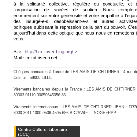
à la solidarité collective, régulière ou ponctuelle, et 
l’organisation de soirées de soutien. Nous compton
énormément sur votre générosité et votre empathie à l’égar
des insurgé-e-s, désobéissant-e-s et autres activiste
politiques subissant la répression de la part du pouvoir. C’es
aujourd’hui dans cette optique que nous nous en remettons 
vous.
Site :
http://f.m.i.over-blog.org/
Mail : fmi at riseup.net
Chèques bancaires à l’ordre de LES AMIS DE CH’TIRNER - 4 rue d
Colmar - 59000 LILLE
Virements bancaires depuis la France : LES AMIS DE CH’TIRNER 
30003 01110 00050645056 86
Virements internationaux : LES AMIS DE CH’TIRNER. IBAN : FR7
3000 3011 1000 0506 4505 686 BIC/SWIFT : SOGEFRPP
Centre Culturel Libertaire
(CCL)