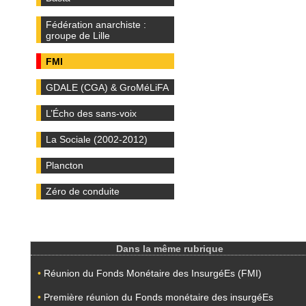
Fédération anarchiste :
groupe de Lille
FMI
GDALE (CGA) & GroMéLiFA
L’Écho des sans-voix
La Sociale (2002-2012)
Plancton
Zéro de conduite
Dans la même rubrique
•
Réunion du Fonds Monétaire des InsurgéEs (FMI)
•
Première réunion du Fonds monétaire des insurgéEs