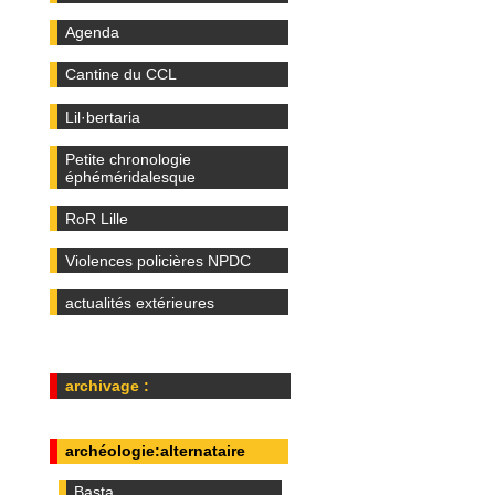
Agenda
Cantine du CCL
Lil·bertaria
Petite chronologie
éphéméridalesque
RoR Lille
Violences policières NPDC
actualités extérieures
archivage :
archéologie:alternataire
Basta