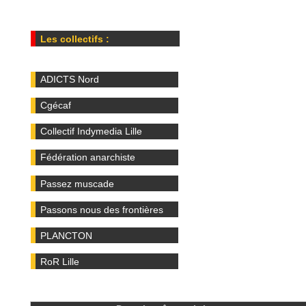
Les collectifs :
ADICTS Nord
Cgécaf
Collectif Indymedia Lille
Fédération anarchiste
Passez muscade
Passons nous des frontières
PLANCTON
RoR Lille