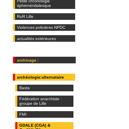
Petite chronologie
éphéméridalesque
RoR Lille
Violences policières NPDC
actualités extérieures
archivage :
archéologie:alternataire
Basta
Fédération anarchiste :
groupe de Lille
FMI
GDALE (CGA) &