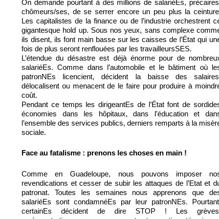
On demande pourtant à des millions de salariéEs, précaires
chômeurs/ses, de se serrer encore un peu plus la ceinture
Les capitalistes de la finance ou de l’industrie orchestrent c
gigantesque hold up. Sous nos yeux, sans complexe comm
ils disent, ils font main basse sur les caisses de l’État qui un
fois de plus seront renflouées par les travailleursSES.
L’étendue du désastre est déjà énorme pour de nombreu
salariéEs. Comme dans l’automobile et le bâtiment où le
patronNEs licencient, décident la baisse des salaires
délocalisent ou menacent de le faire pour produire à moindr
coût.
Pendant ce temps les dirigeantEs de l’État font de sordide
économies dans les hôpitaux, dans l’éducation et dan
l’ensemble des services publics, derniers remparts à la misèr
sociale.
Face au fatalisme : prenons les choses en main !
Comme en Guadeloupe, nous pouvons imposer no
revendications et cesser de subir les attaques de l’Etat et d
patronat. Toutes les semaines nous apprenons que de
salariéEs sont condamnéEs par leur patronNEs. Pourtant
certainEs décident de dire STOP ! Les grèves