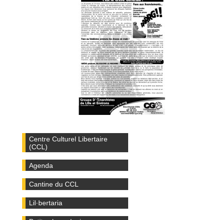
Centre Culturel Libertaire
(CCL)
Agenda
Cantine du CCL
Lil·bertaria