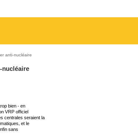
er anti-nucléaire
i-nucléaire
trop bien - en
n VRP officiel
s centrales seraient la
matiques, et le
enfin sans