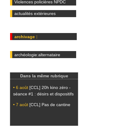
Violences policières NPDC
actualités extérieures
archivage :
archéologie:alternataire
Dans la même rubrique
• 6 août
[CCL] 20h kino zéro -
séance #1 : désirs et dispositifs
• 7 août
[CCL] Pas de cantine