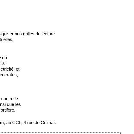
guiser nos grilles de lecture
rielles,
e du
ils"
ctricité, et
léocrates,
 contre le
nsi que les
ortifère.
Tom, au CCL, 4 rue de Colmar.