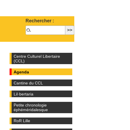
Rechercher :
Centre Culturel Libertaire
(CCL)
Agenda
Cantine du CCL
Lil·bertaria
Petite chronologie
éphéméridalesque
RoR Lille