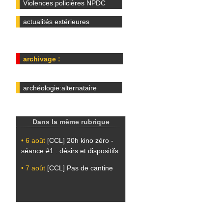
Violences policières NPDC
actualités extérieures
archivage :
archéologie:alternataire
Dans la même rubrique
• 6 août
[CCL] 20h kino zéro -
séance #1 : désirs et dispositifs
• 7 août
[CCL] Pas de cantine