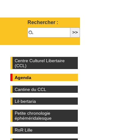
Rechercher :
Centre Culturel Libertaire
(CCL)
Agenda
Cantine du CCL
Lil·bertaria
Petite chronologie
éphéméridalesque
RoR Lille