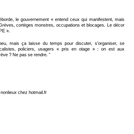
éborde, le gouvernement « entend ceux qui manifestent, mais
 Grèves, cortèges monstres, occupations et blocages. Le décor
CPE ».
peu, mais ça laisse du temps pour discuter, s’organiser, se
dicalistes, policiers, usagers « pris en otage » : on est aux
rève ? Ne pas se rendre. "
 nonlieux
hotmail.fr
chez