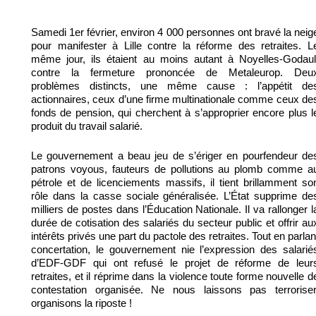
Samedi 1er février, environ 4 000 personnes ont bravé la neig
pour manifester à Lille contre la réforme des retraites. L
même jour, ils étaient au moins autant à Noyelles-Godaul
contre la fermeture prononcée de Metaleurop. Deu
problèmes distincts, une même cause : l’appétit de
actionnaires, ceux d’une firme multinationale comme ceux de
fonds de pension, qui cherchent à s’approprier encore plus l
produit du travail salarié.
Le gouvernement a beau jeu de s’ériger en pourfendeur de
patrons voyous, fauteurs de pollutions au plomb comme a
pétrole et de licenciements massifs, il tient brillamment so
rôle dans la casse sociale généralisée. L’État supprime de
milliers de postes dans l’Éducation Nationale. Il va rallonger l
durée de cotisation des salariés du secteur public et offrir au
intérêts privés une part du pactole des retraites. Tout en parlan
concertation, le gouvernement nie l’expression des salarié
d’EDF-GDF qui ont refusé le projet de réforme de leur
retraites, et il réprime dans la violence toute forme nouvelle d
contestation organisée. Ne nous laissons pas terroriser
organisons la riposte !