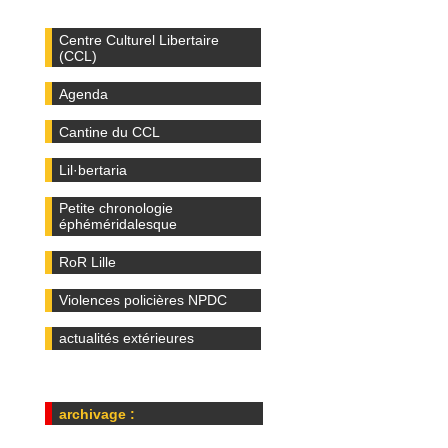
Centre Culturel Libertaire
(CCL)
Agenda
Cantine du CCL
Lil·bertaria
Petite chronologie
éphéméridalesque
RoR Lille
Violences policières NPDC
actualités extérieures
archivage :