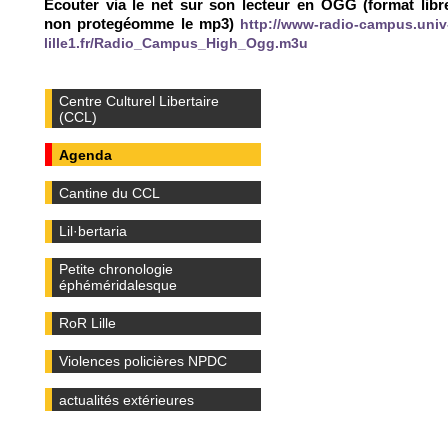
Ecouter via le net sur son lecteur en OGG (format libr
non protegéomme le mp3)
http://www-radio-campus.univ
lille1.fr/Radio_Campus_High_Ogg.m3u
Centre Culturel Libertaire
(CCL)
Agenda
Cantine du CCL
Lil·bertaria
Petite chronologie
éphéméridalesque
RoR Lille
Violences policières NPDC
actualités extérieures