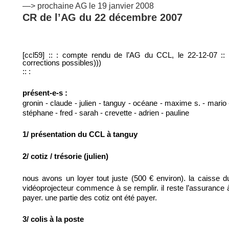
—> prochaine AG le 19 janvier 2008
CR de l’AG du 22 décembre 2007
[ccl59] :: : compte rendu de l’AG du CCL, le 22-12-07 :: 
corrections possibles)))
:: :
présent-e-s :
gronin - claude - julien - tanguy - océane - maxime s. - mario 
stéphane - fred - sarah - crevette - adrien - pauline
1/ présentation du CCL à tanguy
2/ cotiz / trésorie (julien)
nous avons un loyer tout juste (500 € environ). la caisse d
vidéoprojecteur commence à se remplir. il reste l’assurance 
payer. une partie des cotiz ont été payer.
3/ colis à la poste