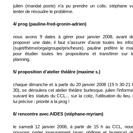
julien (mandat poste) n’a pu prendre un colis. stéphane v
tenter de résoudre le problème.
4/ prog (pauline-fred-gronin-adrien)
nous avons 9 dates à gérer pour janvier 2008. avant d
proposer une date, il faut s’assurer d’avoir toutes les info
(sujet/thème/orga/groupe/prix/heure). pauline préfère le mai
pour étudier toutes les propositions et transférer sur l
planning.
5/ proposition d’atelier théâtre (maxime s.)
chaque dimanche et à partir du 20 janvier 2008 (19 h 30-21 
30), se déroulera cet atelier théâtre burlesque. julien l’informe
suivant les statuts du CCL... sur la cotiz, l’utilisation du lieu. i
lui précise : priorité à la prog !
6/ rencontre avec AIDES (stéphane-myriam)
le samedi 12 janvier 2008, à partir de 15 h au CCL, nou
pouvons parler joyeusement (avec philippe et laurence) d