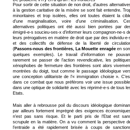
Pour sortir de cette situation de non droit, d’autres alternative
à la gestion caritative de la misère se sont fait entendre. Tro
minoritaires et trop isolées, elles ont toutes étaient la cibl
d’une marginalisation, voire d’une criminalisation. Ce
alternatives politiques ont été aussi bien portées par de
émigré-e-s soucieu-ses-x d’informer leurs compagnon-ne-s d
leurs prérogatives en matière de droit que par des individu-e-
et des collectifs de défense de la liberté de circulatio
(
en son
Passons-nous des frontières, La Mouette enragée
quelques exemples). Le travail d’information ne pouvan
rarement se passer de l’action revendicative, les politique
xénophobes de fermeture des frontières sont alors vivemen
montrées du doigt, tout comme le passage idéologique ver
une conception utilitariste de l’« immigration choisie ». C’es
dans ce combat que nous préférons voir une issue possible
dans une optique de solidarité avec les réprimé-e-s de tous le
Etats.
Mais aller à rebrousse poil du discours idéologique dominan
par ailleurs fortement imprégné des exigences économique
n’est pas sans risque. Et le parti pris de l’Etat est san
scrupule en la matière. On a vu comment la perspective d
l’entraide a été rapidement brisée à coups de sanction