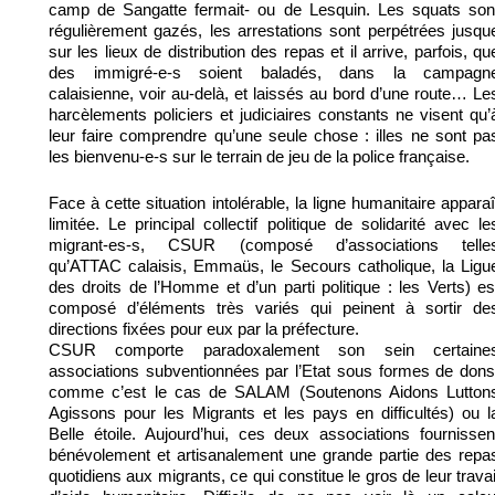
camp de Sangatte fermait- ou de Lesquin. Les squats son
régulièrement gazés, les arrestations sont perpétrées jusqu
sur les lieux de distribution des repas et il arrive, parfois, qu
des immigré-e-s soient baladés, dans la campagn
calaisienne, voir au-delà, et laissés au bord d’une route… Le
harcèlements policiers et judiciaires constants ne visent qu’
leur faire comprendre qu’une seule chose : illes ne sont pa
les bienvenu-e-s sur le terrain de jeu de la police française.
Face à cette situation intolérable, la ligne humanitaire apparaî
limitée. Le principal collectif politique de solidarité avec le
migrant-es-s, CSUR (composé d’associations telle
qu’ATTAC calaisis, Emmaüs, le Secours catholique, la Ligu
des droits de l’Homme et d’un parti politique : les Verts) es
composé d’éléments très variés qui peinent à sortir de
directions fixées pour eux par la préfecture.
CSUR comporte paradoxalement son sein certaine
associations subventionnées par l’Etat sous formes de dons
comme c’est le cas de SALAM (Soutenons Aidons Lutton
Agissons pour les Migrants et les pays en difficultés) ou l
Belle étoile. Aujourd’hui, ces deux associations fournissen
bénévolement et artisanalement une grande partie des repa
quotidiens aux migrants, ce qui constitue le gros de leur travai