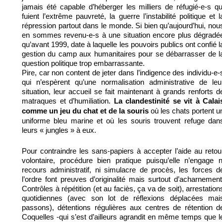
jamais été capable d’héberger les milliers de réfugié-e-s qu
fuient l’extrême pauvreté, la guerre l’instabilité politique et l
répression partout dans le monde. Si bien qu’aujourd’hui, nou
en sommes revenu-e-s à une situation encore plus dégradé
qu’avant 1999, date à laquelle les pouvoirs publics ont confié l
gestion du camp aux humanitaires pour se débarrasser de l
question politique trop embarrassante.
Pire, car non content de jeter dans l’indigence des individu-e-
qui n’espèrent qu’une normalisation administrative de leu
situation, leur accueil se fait maintenant à grands renforts d
matraques et d’humiliation.
La clandestinité se vit à Calai
où les chats portent u
comme un jeu du chat et de la souris
uniforme bleu marine et où les souris trouvent refuge dan
leurs « jungles » à eux.
Pour contraindre les sans-papiers à accepter l’aide au retou
volontaire, procédure bien pratique puisqu’elle n’engage n
recours administratif, ni simulacre de procès, les forces d
l’ordre font preuves d’originalité mais surtout d’acharnement
Contrôles à répétition (et au faciès, ça va de soit), arrestation
quotidiennes (avec son lot de réflexions déplacées mai
passons), détentions régulières aux centres de rétention d
Coquelles -qui s’est d’ailleurs agrandit en même temps que l