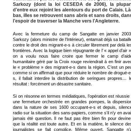
Sarkozy (dont la loi CESEDA de 2006), la plupar
d’entre eux rejoint les alentours du port de Calais. Là
bas, illes se retrouvent sans abris et sans droits, dan
l’espoir de traverser la Manche vers l’Angleterre.
Avec la fermeture du camp de Sangatte en janvier 2003
Sarkozy (alors ministre de l’Intérieur), entamait déjà sa bataill
contre le droit des migrant-e-s à circuler librement par delà le
frontières. Avec la logique bien répugnante de l’ « appel d’air »
on a voulu nous faire croire que fermer le camp d’aid
humanitaire géré par la Croix rouge reviendrait à en finir ave
le « problème » des migrant-e-s dans la région. C’est un pe
comme si on affirmait que pour réduire le nombre de drogué-e
s, il fallait interdire la distribution de seringues propres… l
résultat : forcément un désastre sanitaire.
Si on résonne en termes médiatiques, l’opération est réussie 
une fermeture orchestrée en grandes pompes, la dispersio
dans la nature de ses 1600 occupant-e-s et depuis, silenc
radio sur la situation des sans-papiers, comme s’il n’y en avai
jamais été question. Il ne faut pas être bien fin pour devine
que la réalité est toute autre. Et en la matière, le silence de
journalistes se fait complice. Même ouvert, Sangatte n’