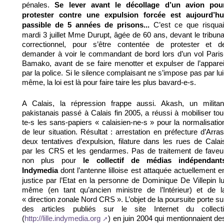
pénales.
Se lever avant le décollage d’un avion pou
protester contre une expulsion forcée est aujourd’hu
C’est ce que risquai
passible de 5 années de prisons...
mardi 3 juillet Mme Durupt, âgée de 60 ans, devant le tribuna
correctionnel, pour s’être contentée de protester et d
demander à voir le commandant de bord lors d’un vol Paris
Bamako, avant de se faire menotter et expulser de l’apparei
par la police. Si le silence complaisant ne s’impose pas par lui
même, la loi est là pour faire taire les plus bavard-e-s.
A Calais, la répression frappe aussi. Akash, un militan
pakistanais passé à Calais fin 2005, a réussi à mobiliser tou
te-s les sans-papiers « calaisien-ne-s » pour la normalisatio
de leur situation. Résultat : arrestation en préfecture d’Arras
deux tentatives d’expulsion, filature dans les rues de Calai
par les CRS et les gendarmes. Pas de traitement de faveu
non plus pour
le collectif de médias indépendant
dont l’antenne lilloise est attaquée actuellement e
Indymedia
justice par l’Etat en la personne de Dominique De Villepin lu
même (en tant qu’ancien ministre de l’Intérieur) et de l
« direction zonale Nord CRS ». L’objet de la poursuite porte su
des articles publiés sur le site Internet du collecti
(
) en juin 2004 qui mentionnaient de
http://lille.indymedia.org