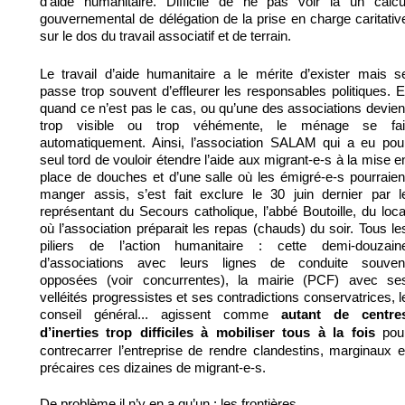
d’aide humanitaire. Difficile de ne pas voir là un calcu
gouvernemental de délégation de la prise en charge caritativ
sur le dos du travail associatif et de terrain.
Le travail d’aide humanitaire a le mérite d’exister mais s
passe trop souvent d’effleurer les responsables politiques. E
quand ce n’est pas le cas, ou qu’une des associations devien
trop visible ou trop véhémente, le ménage se fai
automatiquement. Ainsi, l’association SALAM qui a eu pou
seul tord de vouloir étendre l’aide aux migrant-e-s à la mise e
place de douches et d’une salle où les émigré-e-s pourraien
manger assis, s’est fait exclure le 30 juin dernier par l
représentant du Secours catholique, l’abbé Boutoille, du loca
où l’association préparait les repas (chauds) du soir. Tous le
piliers de l’action humanitaire : cette demi-douzain
d’associations avec leurs lignes de conduite souven
opposées (voir concurrentes), la mairie (PCF) avec se
velléités progressistes et ses contradictions conservatrices, l
conseil général... agissent comme
autant de centre
pou
d’inerties trop difficiles à mobiliser tous à la fois
contrecarrer l’entreprise de rendre clandestins, marginaux e
précaires ces dizaines de migrant-e-s.
De problème il n’y en a qu’un : les frontières