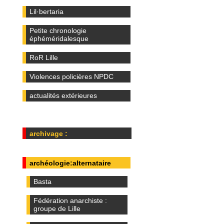
Lil·bertaria
Petite chronologie
éphéméridalesque
RoR Lille
Violences policières NPDC
actualités extérieures
archivage :
archéologie:alternataire
Basta
Fédération anarchiste :
groupe de Lille