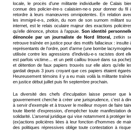
locale, le procès d’une militante individuelle de Calais bie
connue des policier-ère-s calaisien-ne-s pour donner du fil 
retordre à leurs manœuvres omnipotentes. En relation ave
les immigré-e-s, zetkin, du nom de son surnom militant su
internet, est le relais oculaire majeur des exactions policière
qu’elle dénonce, photos à l’appuie.
Son identité personnell
zetkin s
dénoncée par un journaliste de Nord littoral,
retrouve traînée en justice pour des motifs fallacieux : insulte 
représentants de l’ordre, port d’arme (une bombe lacrymogèn
utilisée contre les agressions d’individu-e-s racistes dont ell
est parfois victime… et un petit caillou trouvé dans sa poche)
et détention de faux papiers trouvés sur elle alors qu’elle le
gardait depuis 3 jours croyant que ces papiers étaient égarés
Heureusement témoins il y a eu mais voilà la militante traîné
en justice début juillet puis fin septembre prochain.
La diversité des chefs d’inculpation laisse penser que l
gouvernement cherche à créer une jurisprudence, c’est à dir
à servir d’exemple et à trouver le meilleur moyen de faire tair
toute liberté d’expression, d’empêcher toute manifestation d
solidarité. L’arsenal juridique qui vise notamment à protéger le
(ex)actions policières liées à leur fonction d’hommes de mai
des politiques répressives oblige toute contestation à risque