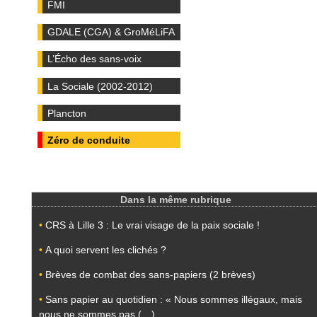
FMI
GDALE (CGA) & GroMéLiFA
L’Écho des sans-voix
La Sociale (2002-2012)
Plancton
Zéro de conduite
Dans la même rubrique
•
CRS à Lille 3 : Le vrai visage de la paix sociale !
•
A quoi servent les clichés ?
•
Brèves de combat des sans-papiers (2 brèves)
•
Sans papier au quotidien : « Nous sommes illégaux, mais
nous ne sommes pas (…)