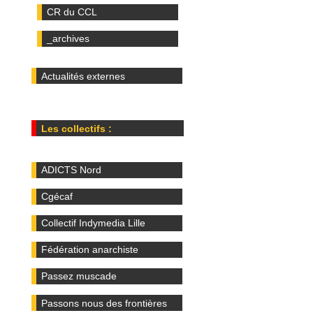
CR du CCL
_archives
Actualités externes
Les collectifs :
ADICTS Nord
Cgécaf
Collectif Indymedia Lille
Fédération anarchiste
Passez muscade
Passons nous des frontières