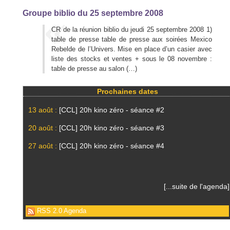
Groupe biblio du 25 septembre 2008
CR de la réunion biblio du jeudi 25 septembre 2008 1)
table de presse table de presse aux soirées Mexico
Rebelde de l’Univers. Mise en place d’un casier avec
liste des stocks et ventes + sous le 08 novembre :
table de presse au salon (…)
Prochaines dates
13 août :
[CCL] 20h kino zéro - séance #2
20 août :
[CCL] 20h kino zéro - séance #3
27 août :
[CCL] 20h kino zéro - séance #4
[...suite de l'agenda]
RSS 2.0 Agenda