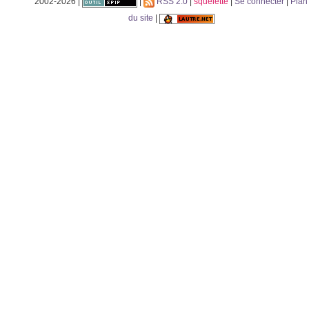
2002-2026 |
|
RSS 2.0
|
squelette
|
Se connecter
|
Plan
du site
|