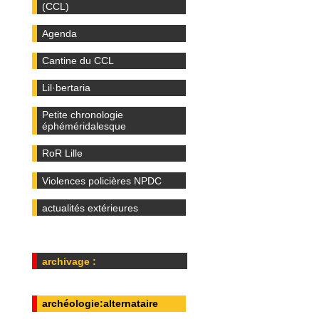
(CCL)
Agenda
Cantine du CCL
Lil·bertaria
Petite chronologie
éphéméridalesque
RoR Lille
Violences policières NPDC
actualités extérieures
archivage :
archéologie:alternataire