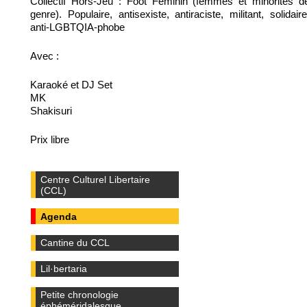
Collectif Hors-Jeu : Foot Féminin (femmes et minorités d
genre). Populaire, antisexiste, antiraciste, militant, solidaire
anti-LGBTQIA-phobe
Avec :
Karaoké et DJ Set
MK
Shakisuri
Prix libre
Centre Culturel Libertaire
(CCL)
Agenda
Cantine du CCL
Lil·bertaria
Petite chronologie
éphéméridalesque