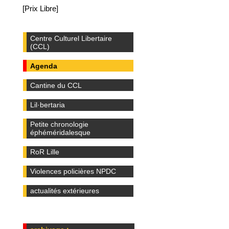
[Prix Libre]
Centre Culturel Libertaire
(CCL)
Agenda
Cantine du CCL
Lil·bertaria
Petite chronologie
éphéméridalesque
RoR Lille
Violences policières NPDC
actualités extérieures