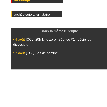
archivage :
archéologie:alternataire
Dans la même rubrique
• 6 août
[CCL] 20h kino zéro - séance #1 : désirs et
dispositifs
• 7 août
[CCL] Pas de cantine