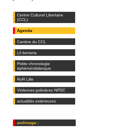
Centre Culturel Libertaire
(CCL)
Agenda
Cantine du CCL
Lil·bertaria
Petite chronologie
éphéméridalesque
RoR Lille
Violences policières NPDC
actualités extérieures
archivage :