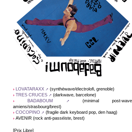
(synthéwave/électrolofi, grenoble)
LOVATARAXX
(darkwave, barcelone)
TRES CRUCES
(minimal post-wave
BADABOUM
amiens/strasbourg/brest)
(fragile dark keyboard pop, den haag)
COCOPINO
AVENIR (rock anti-passéiste, brest)
[Prix Libre]