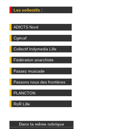
Les collectifs :
ADICTS Nord
Cgécaf
Collectif Indymedia Lille
Fédération anarchiste
Passez muscade
Passons nous des frontières
PLANCTON
RoR Lille
Dans la même rubrique