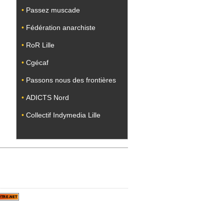
•
Passez muscade
•
Fédération anarchiste
•
RoR Lille
•
Cgécaf
•
Passons nous des frontières
•
ADICTS Nord
•
Collectif Indymedia Lille