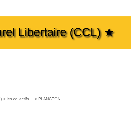
rel Libertaire (CCL) ★
L)
>
les collectifs ...
>
PLANCTON