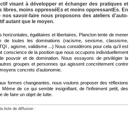
ectif visant à développer et échanger des pratiques et
s libres, moins oppresséEs et moins oppressantEs. En
 nos savoir-faire nous proposons des ateliers d’auto-
tif autant que le moyen.
 horizontales, égalitaires et libertaires, Plancton tente de mener
ition de toutes les dominations (racisme, sexisme, classisme,
I , agisme, validisme ...) Nous considérons pour cela qu’il est
ant conscience de la position que nous occupons individuellement
de pouvoir et de domination. Nous essayons de privilégier la
d’autres groupes et personnes qui agissent concrètement contre
s moyens concrets d’autonomie.
aux formes changeantes, nous voulons proposer des réflexions
. Même de ce qui semble insignifiant, de l’infiniment petit, des
e de faire un objet de lutte.
a liste de diffusion :